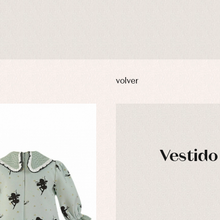
volver
Vestido
usas y camisas
Arras y fiesta
aquetas y abrigos
Camisas