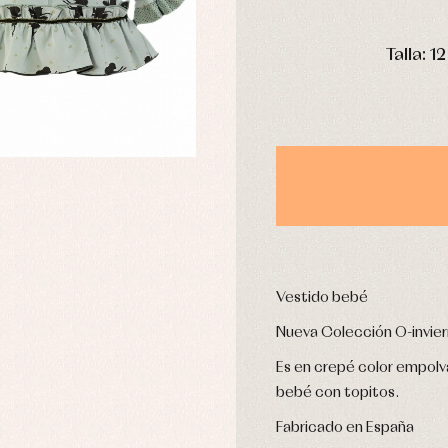
omplementos
Chaquetas y jerseys
DÍAS
njuntos
Conjuntos
Talla: 
leles y ranitas
Pantalones
pa interior
Peleles y ranitas
stidos
Ropa de abrigo
Ropa de baño
Ropa interior
Calcetines
cesorios
Gorros y capotas
ras y fiesta
Leotardos
usas y camisas
Vestido bebé
Puericultura
aquetas y jersey
Nueva Colección O-invie
njuntos
pa de abrigo
Es en crepé color empolv
pa de baño
bebé con topitos.
pa interior
stidos
Fabricado en España