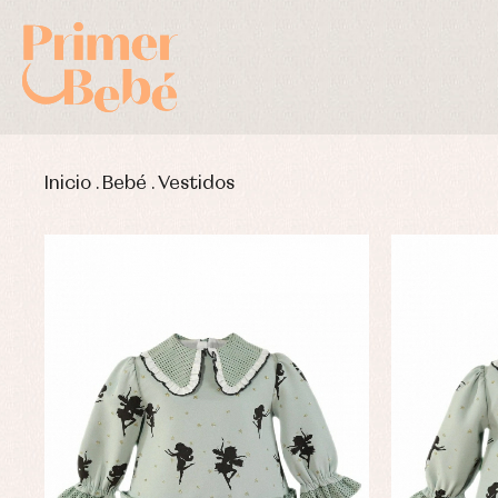
Inicio
.
Bebé
.
Vestidos
Complementos de bautizo
Bl
Conjuntos
Ch