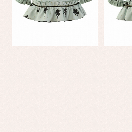
Faldones de bautizo
C
Peleles y ranitas
Co
Pe
Ro
Ve
Baberos
Blusas, camisas y jerseys
Complementos
Conjuntos
Faldones de bebé
Peleles y ranitas
Ac
Ropa interior, bodys,
Ar
pijamas...
Bl
Ch
Co
Ro
Ro
Ro
Ve