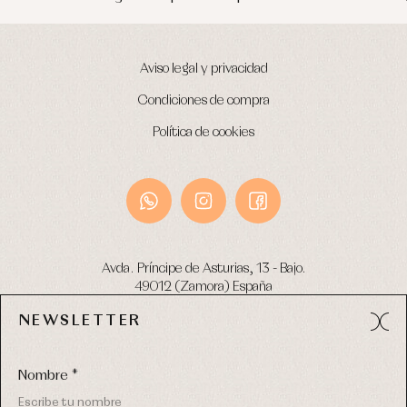
Aviso legal y privacidad
Condiciones de compra
Política de cookies
Avda. Príncipe de Asturias, 13 - Bajo.
49012 (Zamora) España
NEWSLETTER
Tel:
980 049 683
- M:
600 669 270
email:
info@primerdia.es
Nombre *