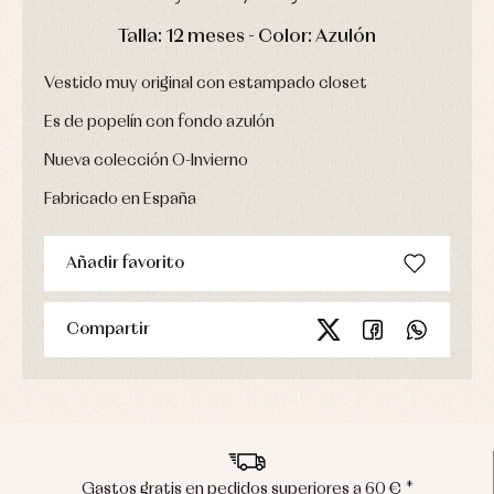
Ropa
de
DÍAS
HORAS
MIN
SEG
Talla: 12 meses - Color: Azulón
abrigo
Ropa
de
Vestido muy original con estampado closet
baño
Es de popelín con fondo azulón
Ropa
interior
Nueva colección O-Invierno
Vestidos
Fabricado en España
Añadir favorito
Compartir
 pedidos superiores a 60 € *
Envíos en p