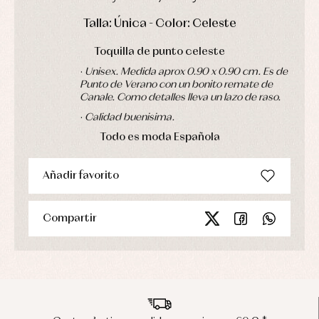
Ropa
de
DÍAS
HORAS
MIN
SEG
Talla: Única - Color: Celeste
abrigo
Ropa
Toquilla de punto celeste
de
baño
·
Unisex. Medida aprox 0.90 x 0.90 cm. Es de
Ropa
Punto de Verano con un bonito remate de
interior
Canale. Como detalles lleva un lazo de raso.
Vestidos
·
Calidad buenisima.
Todo es moda Española
Añadir favorito
Compartir