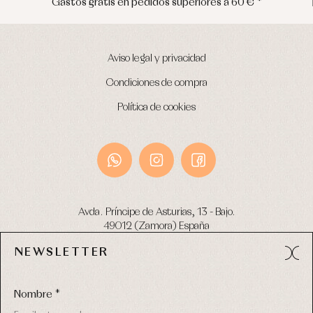
Gastos gratis en pedidos superiores a 60 € *
Aviso legal y privacidad
Condiciones de compra
Política de cookies
Avda. Príncipe de Asturias, 13 - Bajo.
49012 (Zamora) España
NEWSLETTER
Tel:
980 049 683
- M:
600 669 270
email:
info@primerdia.es
Nombre *