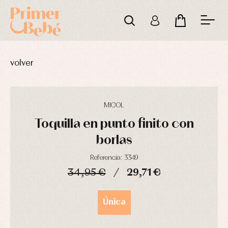
volver
MICOL
Toquilla en punto finito con
borlas
Referencia: 3349
34,95 €
29,71 €
Complementos
Blusas
Arras
de
y
y
DÍAS
HORAS
MIN
SEG
bautizo
camisas
fiesta
Única
Conjuntos
Chaquetas
Camisas
y
Faldones
Chaquetas
abrigos
de
y