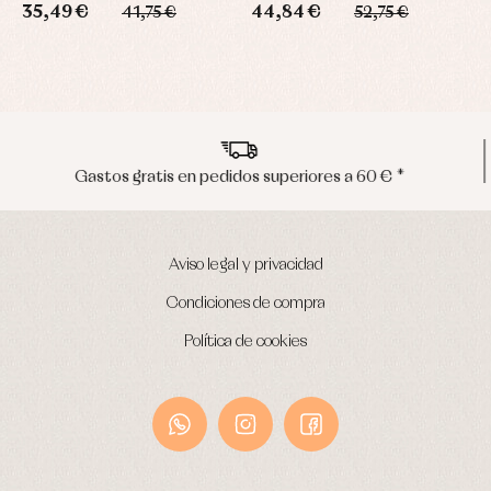
35,49 €
44,84 €
4
41,75 €
52,75 €
€ *
Envíos en península en 24/48 horas
Aviso legal y privacidad
Condiciones de compra
Política de cookies