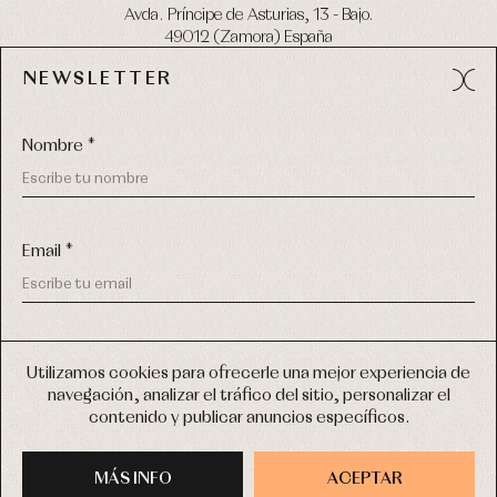
Avda. Príncipe de Asturias, 13 - Bajo.
49012 (Zamora) España
NEWSLETTER
Tel:
980 049 683
- M:
600 669 270
email:
info@primerdia.es
Nombre *
Email *
(*) He podido leer y entiendo la información sobre el uso de
COPYRIGHT © 2026 PRIMER BEBÉ.
mis datos personales explicada en la
Política de privacidad
Utilizamos cookies para ofrecerle una mejor experiencia de
TODOS LOS DERECHOS RESERVADOS
navegación, analizar el tráfico del sitio, personalizar el
(*) Quiero recibir novedades y comunicaciones comerciales
contenido y publicar anuncios específicos.
personalizadas de Primer Bebé a través del email
DISEÑO WEB SGM
MÁS INFO
INSCRIBIRME
ACEPTAR
COMPRAR