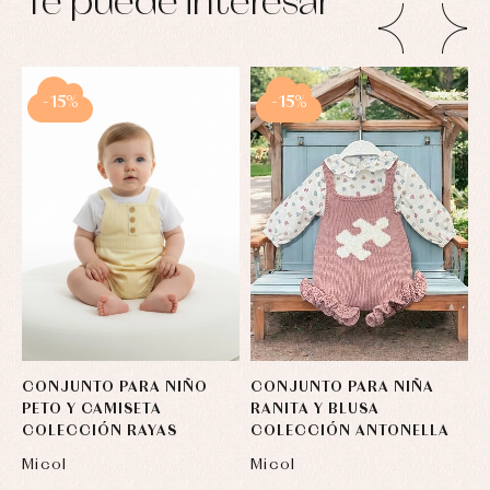
Te puede interesar
Conjuntos
Ropa
de
abrigo
Ropa
-15%
-15%
de
baño
Ropa
interior
Vestidos
CONJUNTO PARA NIÑO
CONJUNTO PARA NIÑA
C
PETO Y CAMISETA
RANITA Y BLUSA
B
COLECCIÓN RAYAS
COLECCIÓN ANTONELLA
B
Micol
Micol
M