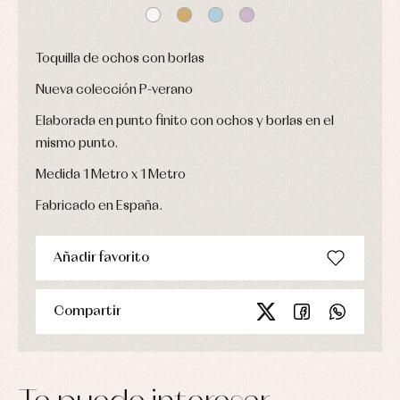
bautizo
Complementos
jerseys
Peleles
Conjuntos
Conjuntos
y
Peleles
Pantalones
ranitas
Toquilla de ochos con borlas
y
Peleles
ranitas
y
Nueva colección P-verano
Ropa
ranitas
interior
Ropa
Elaborada en punto finito con ochos y borlas en el
Vestidos
de
Baberos
abrigo
mismo punto.
Blusas,
Ropa
camisas
de
Medida 1 Metro x 1 Metro
y
baño
jerseys
Fabricado en España.
Ropa
Complementos
interior
Conjuntos
Accesorios
Faldones
Añadir favorito
Arras
de
y
Calcetines
bebé
fiesta
Gorros
Peleles
Blusas
y
Compartir
y
y
capotas
ranitas
camisas
Leotardos
Ropa
Chaquetas
interior,
Puericultura
y
bodys,
jersey
pijamas...