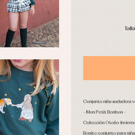
aquetas y abrigos
Camisas
omplementos
Chaquetas y jerseys
njuntos
Conjuntos
DÍAS
leles y ranitas
Pantalones
Tall
pa interior
Peleles y ranitas
stidos
Ropa de abrigo
Ropa de baño
Ropa interior
Calcetines
cesorios
Gorros y capotas
ras y fiesta
Leotardos
usas y camisas
Puericultura
aquetas y jersey
Conjunto niña sudadera v
njuntos
– Mon Petit Bonbon –
pa de abrigo
pa de baño
Colección Otoño-Inviern
pa interior
Bonito conjunto para niñ
stidos