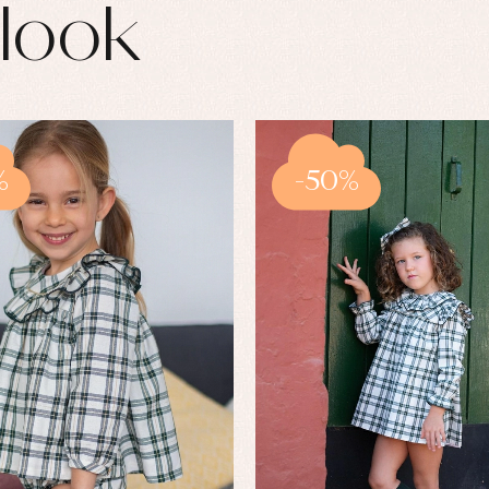
look
%
-50%