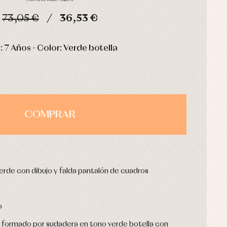
73,05 €
36,53 €
HORAS
MIN
SEG
a: 7 Años - Color: Verde botella
COMPRAR
erde con dibujo y falda pantalón de cuadros
o
a formado por sudadera en tono verde botella con