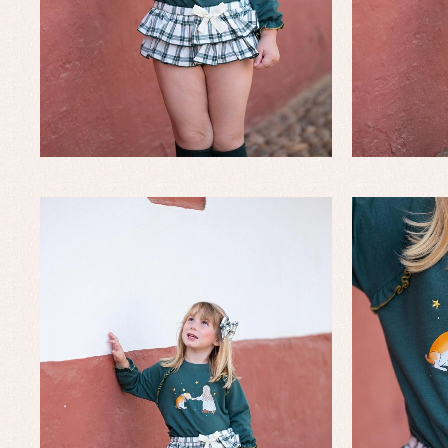
Conjuntos
Ch
Faldones de bautizo
C
Peleles y ranitas
Co
Pe
Ro
Ve
Baberos
Blusas, camisas y jerseys
Complementos
Conjuntos
Faldones de bebé
Peleles y ranitas
Ac
Ropa interior, bodys,
Ar
pijamas...
Bl
Ch
Co
Ro
Ro
Ro
Ve