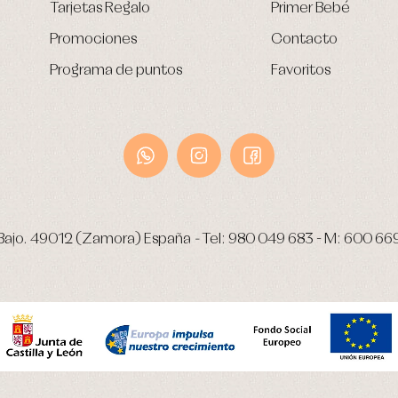
Tarjetas Regalo
Primer Bebé
Promociones
Contacto
Programa de puntos
Favoritos
Bajo.
49012 (Zamora) España
-
Tel:
980 049 683
- M:
600 66