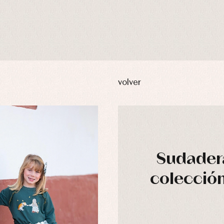
volver
Sudadera
colección
usas y camisas
Arras y fiesta