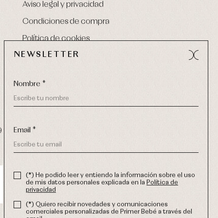
Aviso legal y privacidad
Condiciones de compra
Política de cookies
NEWSLETTER
Nombre *
Email *
9 270
-
email:
info@primerdia.es
(*) He podido leer y entiendo la información sobre el uso
de mis datos personales explicada en la
Política de
privacidad
(*) Quiero recibir novedades y comunicaciones
comerciales personalizadas de Primer Bebé a través del