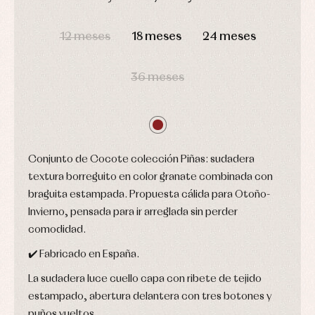
y
capotas
ranitas
camisas
DÍAS
HORAS
MIN
SEG
Leotardos
Ropa
Chaquetas
interior,
12 meses
18 meses
24 meses
Puericultura
y
bodys,
jersey
pijamas...
Conjuntos
36 meses
Ropa
de
abrigo
Ropa
de
baño
Ropa
Conjunto de Cocote colección Piñas: sudadera
interior
textura borreguito en color granate combinada con
Vestidos
braguita estampada. Propuesta cálida para Otoño-
Invierno, pensada para ir arreglada sin perder
comodidad.
✔️ Fabricado en España.
La sudadera luce cuello capa con ribete de tejido
estampado, abertura delantera con tres botones y
puños vueltos.