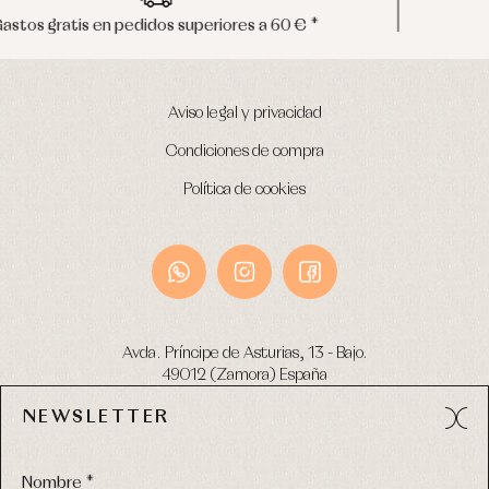
Envíos en península en 24/48 horas
Aviso legal y privacidad
Condiciones de compra
Política de cookies
Avda. Príncipe de Asturias, 13 - Bajo.
49012 (Zamora) España
NEWSLETTER
Tel:
980 049 683
- M:
600 669 270
email:
info@primerdia.es
Nombre *