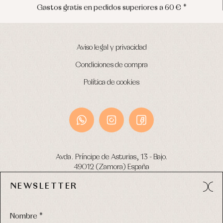
uperiores a 60 € *
Envíos en península e
Aviso legal y privacidad
Condiciones de compra
Política de cookies
Avda. Príncipe de Asturias, 13 - Bajo.
49012 (Zamora) España
NEWSLETTER
Tel:
980 049 683
- M:
600 669 270
email:
info@primerdia.es
Nombre *