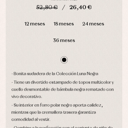
y
capotas
ranitas
52,80 €
26,40 €
camisas
Leotardos
Ropa
Chaquetas
interior,
Puericultura
y
DÍAS
HORAS
MIN
SEG
bodys,
jersey
pijamas...
12 meses
18 meses
24 meses
Conjuntos
Ropa
de
36 meses
abrigo
Ropa
de
baño
Ropa
interior
Bonita sudadera de la Colección Luna Negra
Vestidos
Tiene un divertido estampado de topos multicolor y
cuello desmontable de bámbula negra rematado con
vivo decorativo.
Su interior en forro polar negro aporta calidez,
mientras que la cremallera trasera garantiza
comodidad al vestir.