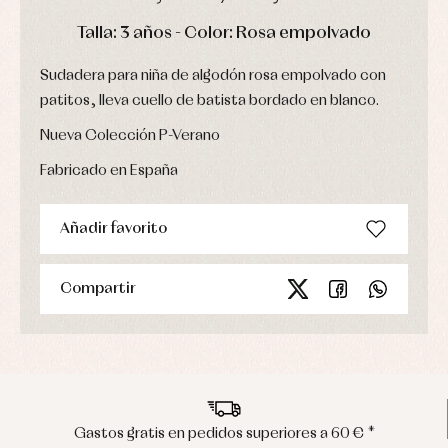
Ropa
de
DÍAS
HORAS
MIN
SEG
Talla: 3 años - Color: Rosa empolvado
abrigo
Ropa
de
Sudadera para niña de algodón rosa empolvado con
baño
patitos, lleva cuello de batista bordado en blanco.
Ropa
interior
Nueva Colección P-Verano
Vestidos
Fabricado en España
Añadir favorito
Compartir
Gastos gratis en pedidos superiores a 60 € *