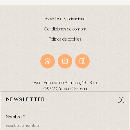
Aviso legal y privacidad
Condiciones de compra
Política de cookies
Avda. Príncipe de Asturias, 13 - Bajo.
49012 (Zamora) España
NEWSLETTER
Tel:
980 049 683
- M:
600 669 270
email:
info@primerdia.es
Nombre *