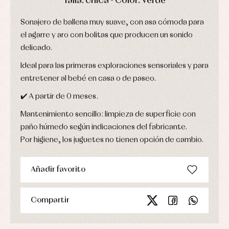
Talla: Única - Color: Verde
Ropa
de
Sonajero de ballena muy suave, con asa cómoda para
abrigo
el agarre y aro con bolitas que producen un sonido
Ropa
de
delicado.
baño
Ropa
Ideal para las primeras exploraciones sensoriales y para
interior
entretener al bebé en casa o de paseo.
Vestidos
✔️ A partir de 0 meses.
Mantenimiento sencillo: limpieza de superficie con
paño húmedo según indicaciones del fabricante.
Por higiene, los juguetes no tienen opción de cambio.
Añadir favorito
Compartir