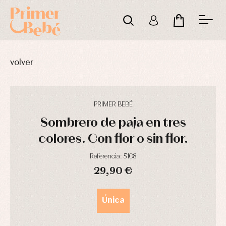
volver
PRIMER BEBÉ
Sombrero de paja en tres
colores. Con flor o sin flor.
Complementos
Blusas
Arras
Referencia: 5108
de
y
y
29,90 €
bautizo
camisas
fiesta
Conjuntos
Chaquetas
Camisas
DÍAS
HORAS
MIN
SEG
y
Faldones
Chaquetas
abrigos
Única
de
y
bautizo
Complementos
jerseys
Peleles
Conjuntos
Conjuntos