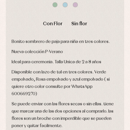
y
Peleles
Pantalones
ranitas
y
Peleles
ranitas
y
Ropa
ranitas
interior
Con Flor
Sin flor
Ropa
Vestidos
de
Baberos
abrigo
Blusas,
Ropa
Bonito sombrero de paja para niña en tres colores.
camisas
de
y
baño
jerseys
Nueva colección P-Verano
Ropa
Complementos
interior
Ideal para ceremonia. Talla Unica de 2 a 8 años
Conjuntos
Accesorios
Faldones
Disponible con lazo de tul en tres colores. Verde
Arras
de
y
Calcetines
bebé
empolvado, Rosa empolvado y azul empolvado ( si
fiesta
Gorros
Peleles
quiere otro color consulte por WhatsApp
Blusas
y
y
y
capotas
600669270)
ranitas
camisas
Leotardos
Ropa
Se puede enviar con las flores secas o sin ellas. tiene
Chaquetas
interior,
Puericultura
y
bodys,
que marcar una de las dos opciones al comprarlo. las
jersey
pijamas...
flores son un broche con imperdible que se pueden
Conjuntos
poner y quitar facilmente.
Ropa
de