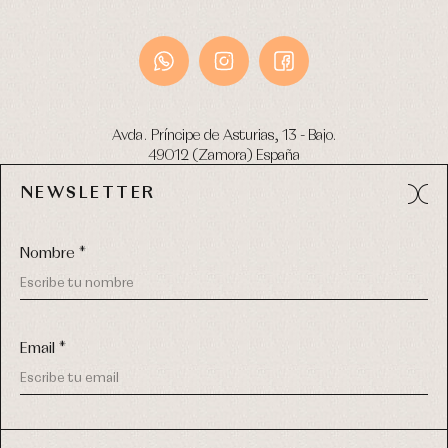
Avda. Príncipe de Asturias, 13 - Bajo.
49012 (Zamora) España
NEWSLETTER
Tel:
980 049 683
- M:
600 669 270
email:
info@primerdia.es
Nombre *
Email *
(*) He podido leer y entiendo la información sobre el uso de