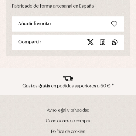
abrigo
Fabricado de forma artesanal en España
Ropa
de
baño
Añadir favorito
Ropa
interior
Vestidos
Compartir
ratis en pedidos superiores a 60 € *
Env
Aviso legal y privacidad
Condiciones de compra
Política de cookies