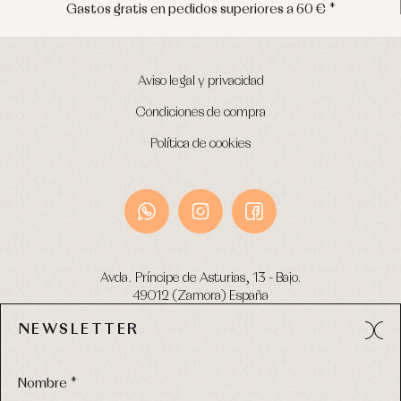
Gastos gratis en pedidos superiores a 60 € *
Aviso legal y privacidad
Condiciones de compra
Política de cookies
Avda. Príncipe de Asturias, 13 - Bajo.
49012 (Zamora) España
NEWSLETTER
Tel:
980 049 683
- M:
600 669 270
email:
info@primerdia.es
Nombre *