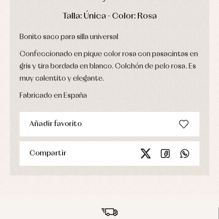
Ropa
de
DÍAS
HORAS
MIN
SEG
Talla: Única - Color: Rosa
abrigo
Ropa
de
Bonito saco para silla universal
baño
Confeccionado en pique color rosa con pasacintas en
Ropa
interior
gris y tira bordada en blanco. Colchón de pelo rosa. Es
Vestidos
muy calentito y elegante.
Fabricado en España
Añadir favorito
Compartir