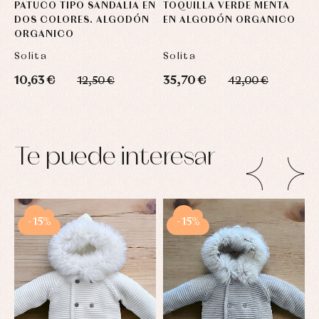
PATUCO TIPO SANDALIA EN
TOQUILLA VERDE MENTA
C
DOS COLORES. ALGODÓN
EN ALGODÓN ORGANICO
U
ORGANICO
D
Solita
Solita
S
10,63 €
35,70 €
3
12,50 €
42,00 €
Te puede interesar
-15%
-15%