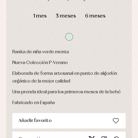
bebé
fiesta
Gorros
Peleles
DÍAS
HORAS
MIN
SEG
Blusas
y
y
1 mes
3 meses
6 meses
y
capotas
ranitas
camisas
Leotardos
Ropa
Chaquetas
interior,
Puericultura
y
bodys,
jersey
pijamas...
Conjuntos
Ropa
Ranita de niña verde menta
de
abrigo
Nueva Colección P-Verano
Ropa
de
Elaborada de forma artesanal en punto de algodón
baño
orgánico de la mejor calidad
Ropa
interior
Una prenda ideal para los primeros meses de la bebé
Vestidos
Fabricado en España
Añadir favorito