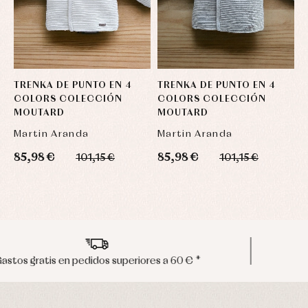
TRENKA DE PUNTO EN 4
TRENKA DE PUNTO EN 4
T
COLORS COLECCIÓN
COLORS COLECCIÓN
C
MOUTARD
MOUTARD
Martin Aranda
Martin Aranda
M
85,98 €
85,98 €
8
101,15 €
101,15 €
Envíos en península en 24/48 horas