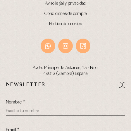
Aviso legal y privacidad
Condiciones de compra
Política de cookies
Avda. Príncipe de Asturias, 13 - Bajo.
49012 (Zamora) España
NEWSLETTER
Tel:
980 049 683
- M:
600 669 270
email:
info@primerdia.es
Nombre *
Email *