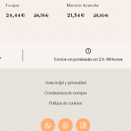
Foque
Martin Aranda
L
24,44 €
21,34 €
4
28,75 €
25,10 €
Envíos en península en 24/48 horas
Aviso legal y privacidad
Condiciones de compra
Política de cookies