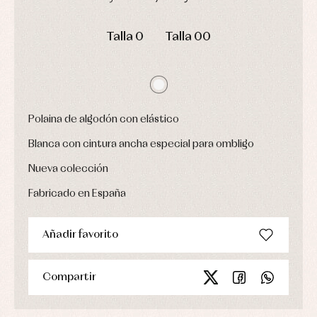
Ropa
Chaquetas
interior,
Puericultura
y
DÍAS
HORAS
MIN
SEG
bodys,
jersey
pijamas...
Talla 0
Talla 00
Conjuntos
Ropa
de
abrigo
Ropa
de
Polaina de algodón con elástico
baño
Ropa
Blanca con cintura ancha especial para ombligo
interior
Vestidos
Nueva colección
Fabricado en España
Añadir favorito
Compartir