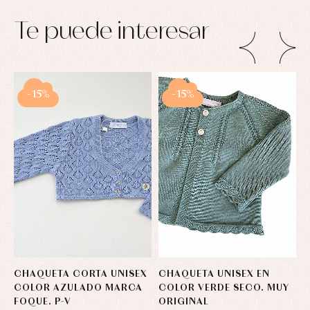
Te puede interesar
-15%
-15%
CHAQUETA CORTA UNISEX
CHAQUETA UNISEX EN
J
COLOR AZULADO MARCA
COLOR VERDE SECO. MUY
D
FOQUE. P-V
ORIGINAL
P