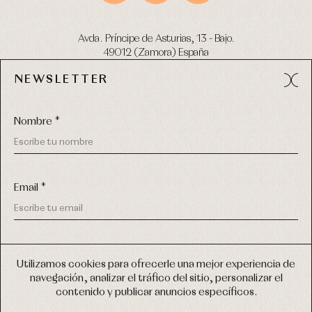
Avda. Príncipe de Asturias, 13 - Bajo.
49012 (Zamora) España
NEWSLETTER
Tel:
980 049 683
- M:
600 669 270
email:
info@primerdia.es
Nombre *
Email *
(*) He podido leer y entiendo la información sobre el uso de
COPYRIGHT © 2026 PRIMER BEBÉ.
mis datos personales explicada en la
Política de privacidad
Utilizamos cookies para ofrecerle una mejor experiencia de
TODOS LOS DERECHOS RESERVADOS
navegación, analizar el tráfico del sitio, personalizar el
(*) Quiero recibir novedades y comunicaciones comerciales
contenido y publicar anuncios específicos.
personalizadas de Primer Bebé a través del email
DISEÑO WEB SGM