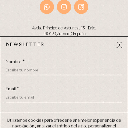
Avda. Príncipe de Asturias, 13 - Bajo.
49012 (Zamora) España
NEWSLETTER
Tel:
980 049 683
- M:
600 669 270
email:
info@primerdia.es
Nombre *
Email *
(*) He podido leer y entiendo la información sobre el uso de
COPYRIGHT © 2026 PRIMER BEBÉ.
mis datos personales explicada en la
Política de privacidad
Utilizamos cookies para ofrecerle una mejor experiencia de
TODOS LOS DERECHOS RESERVADOS
navegación, analizar el tráfico del sitio, personalizar el