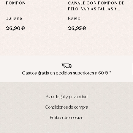
POMPÓN
CANALÉ CON POMPON DE
P
PELO. VARIAS TALLAS Y
P
COLORES
S
Juliana
Raigo
M
26,90 €
26,95 €
1
Envíos en península en 24/48 horas
Aviso legal y privacidad
Condiciones de compra
Política de cookies