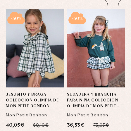
-50%
-50%
JESUSITO Y BRAGA
SUDADERA Y BRAGUITA
V
COLECCIÓN OLIMPIA DE
PARA NIÑA COLECCIÓN
O
MON PETIT BONBON
OLIMPIA DE MON PETIT
BONBON
Mon Petit Bonbon
Mon Petit Bonbon
M
40,05 €
36,53 €
4
80,10 €
73,05 €