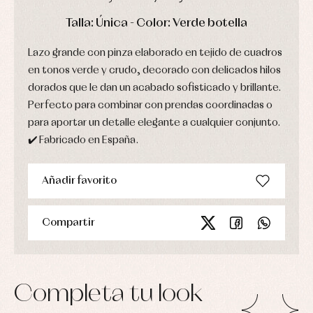
Gorros
Peleles
Blusas
y
y
DÍAS
HORAS
MIN
SEG
Talla: Única - Color: Verde botella
y
capotas
ranitas
camisas
Leotardos
Ropa
Chaquetas
Lazo grande con pinza elaborado en tejido de cuadros
interior,
Puericultura
y
bodys,
en tonos verde y crudo, decorado con delicados hilos
jersey
pijamas...
dorados que le dan un acabado sofisticado y brillante.
Conjuntos
Ropa
Perfecto para combinar con prendas coordinadas o
de
para aportar un detalle elegante a cualquier conjunto.
abrigo
✔️ Fabricado en España.
Ropa
de
baño
Ropa
Añadir favorito
interior
Vestidos
Compartir
Completa tu look