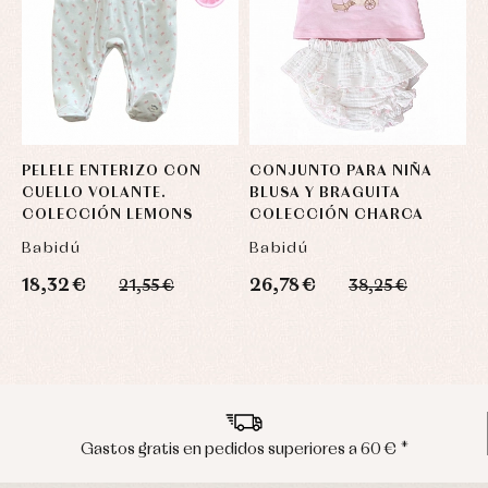
PELELE ENTERIZO CON
CONJUNTO PARA NIÑA
B
CUELLO VOLANTE.
BLUSA Y BRAGUITA
B
COLECCIÓN LEMONS
COLECCIÓN CHARCA
Babidú
Babidú
B
18,32 €
26,78 €
4
21,55 €
38,25 €
Envíos en península en 24/48 horas