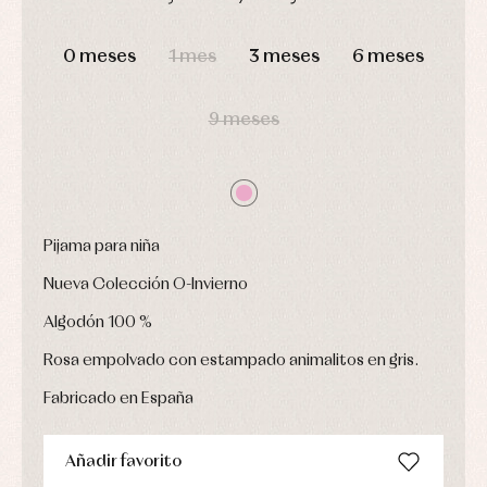
y
Calcetines
bebé
fiesta
Gorros
DÍAS
HORAS
MIN
SEG
Peleles
Blusas
y
y
0 meses
1 mes
3 meses
6 meses
y
capotas
ranitas
camisas
Leotardos
Ropa
Chaquetas
interior,
Puericultura
9 meses
y
bodys,
jersey
pijamas...
Conjuntos
Ropa
de
abrigo
Ropa
Pijama para niña
de
baño
Nueva Colección O-Invierno
Ropa
interior
Algodón 100 %
Vestidos
Rosa empolvado con estampado animalitos en gris.
Fabricado en España
Añadir favorito