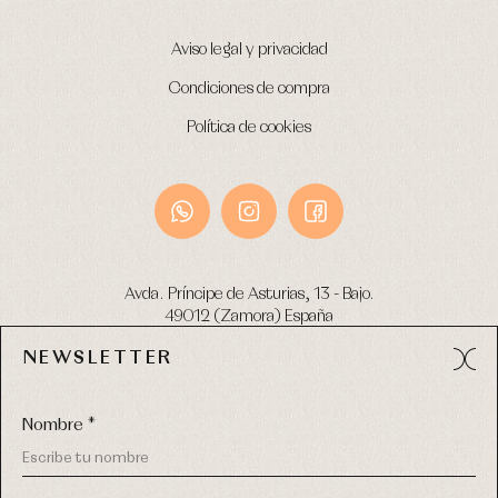
Aviso legal y privacidad
Condiciones de compra
Política de cookies
Avda. Príncipe de Asturias, 13 - Bajo.
49012 (Zamora) España
NEWSLETTER
Tel:
980 049 683
- M:
600 669 270
email:
info@primerdia.es
Nombre *