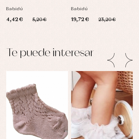
Babidú
Babidú
B
4,42 €
19,72 €
2
5,20 €
23,20 €
Te puede interesar