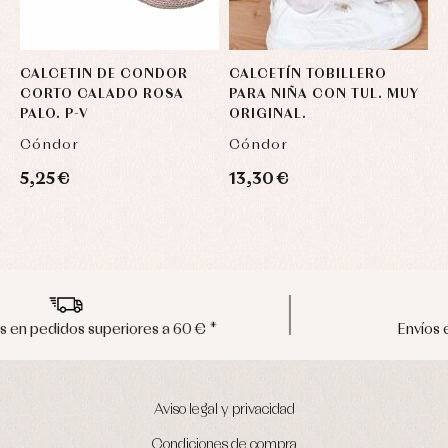
CALCETIN DE CONDOR
CALCETÍN TOBILLERO
C
CORTO CALADO ROSA
PARA NIÑA CON TUL. MUY
P
PALO. P-V
ORIGINAL.
O
Cóndor
Cóndor
C
5,25 €
13,30 €
1
Envíos en península en 24/48 horas
Aviso legal y privacidad
Condiciones de compra