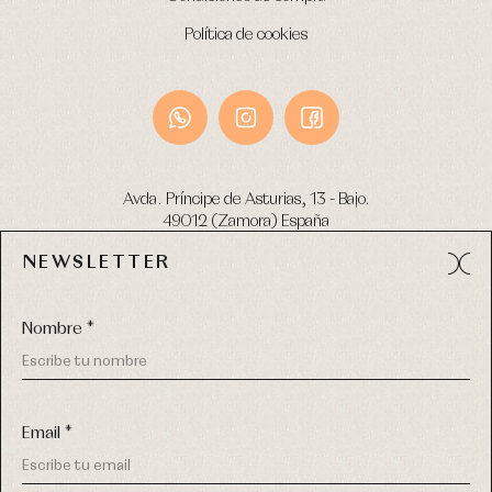
Política de cookies
Avda. Príncipe de Asturias, 13 - Bajo.
49012 (Zamora) España
NEWSLETTER
Tel:
980 049 683
- M:
600 669 270
email:
info@primerdia.es
Nombre *
Email *