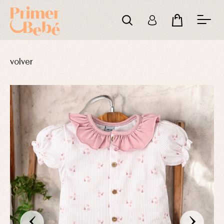
volver
‹
›