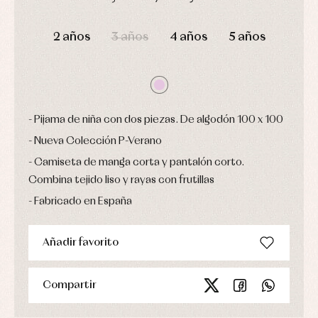
fiesta
Gorros
Peleles
DÍAS
HORAS
MIN
SEG
Blusas
y
y
y
capotas
2 años
3 años
4 años
5 años
ranitas
camisas
Leotardos
Ropa
Chaquetas
interior,
Puericultura
y
bodys,
jersey
pijamas...
Conjuntos
Ropa
Pijama de niña con dos piezas. De algodón 100 x 100
de
abrigo
Nueva Colección P-Verano
Ropa
de
Camiseta de manga corta y pantalón corto.
baño
Combina tejido liso y rayas con frutillas
Ropa
interior
Fabricado en España
Vestidos
Añadir favorito
Compartir