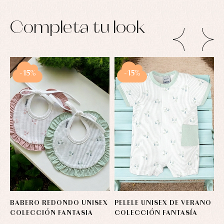
Completa tu look
-15%
-15%
BABERO REDONDO UNISEX
PELELE UNISEX DE VERANO
C
COLECCIÓN FANTASIA
COLECCIÓN FANTASÍA
F