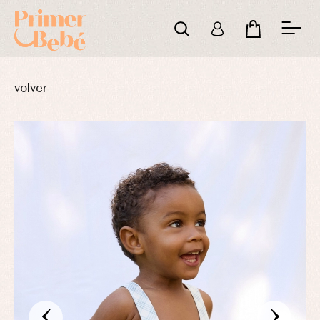
volver
‹
›