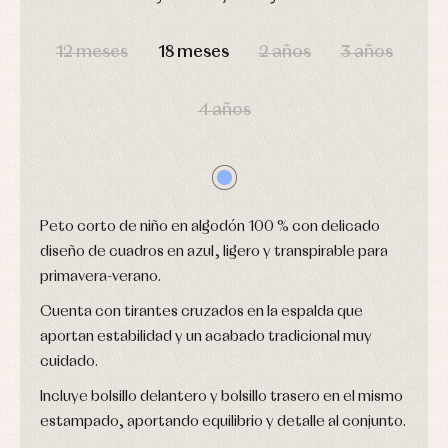
Blusas
y
y
y
capotas
ranitas
DÍAS
HORAS
MIN
SEG
camisas
Leotardos
Ropa
12 meses
18 meses
2 años
3 años
Chaquetas
interior,
Puericultura
y
bodys,
jersey
pijamas...
Conjuntos
4 años
Ropa
de
abrigo
Ropa
de
baño
Peto corto de niño en algodón 100 % con delicado
Ropa
interior
diseño de cuadros en azul, ligero y transpirable para
Vestidos
primavera-verano.
Cuenta con tirantes cruzados en la espalda que
aportan estabilidad y un acabado tradicional muy
cuidado.
Incluye bolsillo delantero y bolsillo trasero en el mismo
estampado, aportando equilibrio y detalle al conjunto.