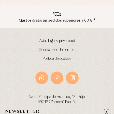
 pedidos superiores a 60 € *
Envíos en p
Aviso legal y privacidad
Condiciones de compra
Política de cookies
Avda. Príncipe de Asturias, 13 - Bajo.
49012 (Zamora) España
NEWSLETTER
Tel:
980 049 683
- M:
600 669 270