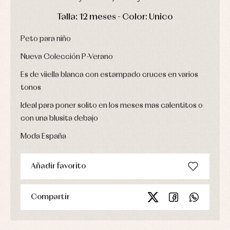
Ropa
DÍAS
HORAS
MIN
SEG
de
Talla: 12 meses - Color: Unico
abrigo
Ropa
Peto para niño
de
baño
Nueva Colección P-Verano
Ropa
interior
Es de viiella blanca con estampado cruces en varios
Vestidos
tonos
Ideal para poner solito en los meses mas calentitos o
con una blusita debajo
Moda España
Añadir favorito
Compartir