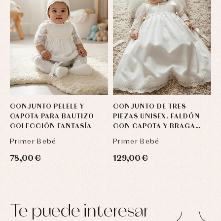
CONJUNTO PELELE Y
CONJUNTO DE TRES
C
CAPOTA PARA BAUTIZO
PIEZAS UNISEX. FALDÓN
C
COLECCIÓN FANTASÍA
CON CAPOTA Y BRAGA
B
COLECCIÓN FANTASÍA
F
Primer Bebé
Primer Bebé
P
78,00 €
129,00 €
1
Te puede interesar