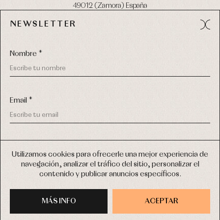
49012 (Zamora) España
NEWSLETTER
Tel:
980 049 683
- M:
600 669 270
email:
info@primerdia.es
Nombre *
Email *
(*) He podido leer y entiendo la información sobre el uso de
COPYRIGHT © 2026 PRIMER BEBÉ.
mis datos personales explicada en la
Política de privacidad
Utilizamos cookies para ofrecerle una mejor experiencia de
TODOS LOS DERECHOS RESERVADOS
navegación, analizar el tráfico del sitio, personalizar el
(*) Quiero recibir novedades y comunicaciones comerciales
contenido y publicar anuncios específicos.
personalizadas de Primer Bebé a través del email
DISEÑO WEB SGM
MÁS INFO
INSCRIBIRME
ACEPTAR
COMPRAR