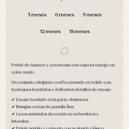
Arras
de
y
Calcetines
DÍAS
HORAS
MIN
SEG
bebé
fiesta
Gorros
3 meses
6 meses
9 meses
Peleles
Blusas
y
y
y
capotas
ranitas
camisas
Leotardos
Ropa
12 meses
18 meses
Chaquetas
interior,
Puericultura
y
bodys,
jersey
pijamas...
Conjuntos
Ropa
de
abrigo
Pelele de bautizo y ceremonia con capota a juego en
Ropa
color crudo.
de
baño
Un conjunto elegante confeccionado en tejido con
Ropa
bodoques bordados y delicados detalles de encaje.
interior
Vestidos
✔ Encaje bordado en la parte delantera.
✔ Mangas cortas de puntilla fina.
✔ Lazos satinados decorativos en hombros y
laterales.
✔ Pelele amplio y cómodo con acabado clásico.