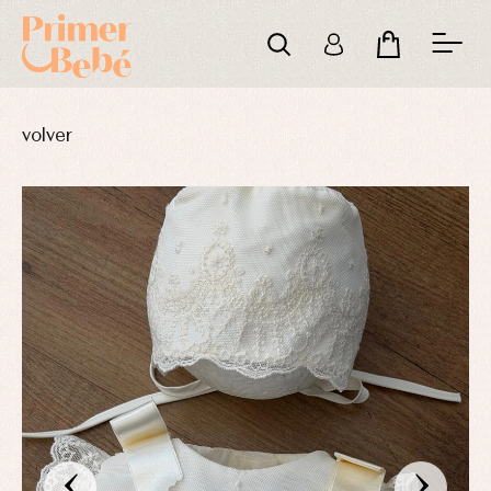
volver
‹
›