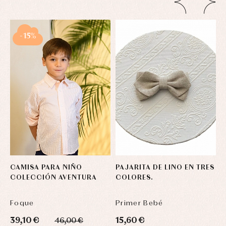
-15%
CAMISA PARA NIÑO
PAJARITA DE LINO EN TRES
P
COLECCIÓN AVENTURA
COLORES.
C
Foque
Primer Bebé
P
39,10 €
15,60 €
1
46,00 €