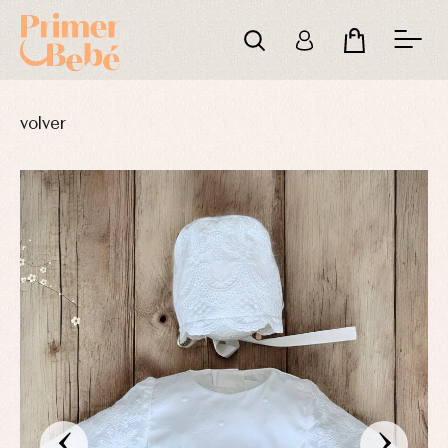
volver
‹
›