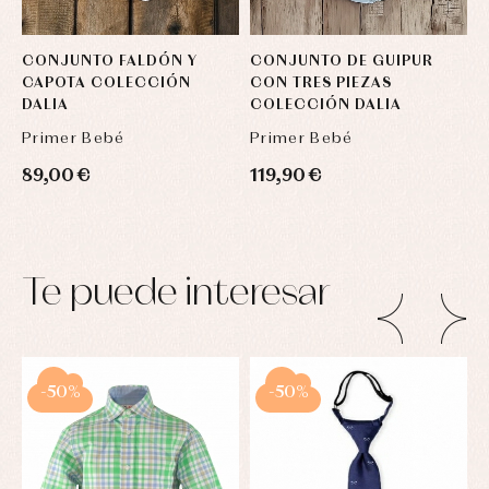
CONJUNTO FALDÓN Y
CONJUNTO DE GUIPUR
P
CAPOTA COLECCIÓN
CON TRES PIEZAS
P
DALIA
COLECCIÓN DALIA
D
Primer Bebé
Primer Bebé
P
89,00 €
119,90 €
8
Te puede interesar
-50%
-50%