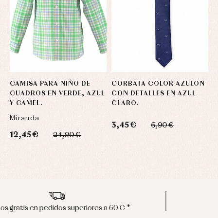
CAMISA PARA NIÑO DE
CORBATA COLOR AZULON
C
CUADROS EN VERDE, AZUL
CON DETALLES EN AZUL
T
Y CAMEL.
CLARO.
C
Miranda
3,45 €
1
6,90 €
12,45 €
24,90 €
Envíos en península en 24/48 horas