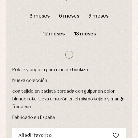
y
Calcetines
bebé
fiesta
DÍAS
HORAS
MIN
SEG
Gorros
Peleles
Blusas
y
y
3 meses
6 meses
9 meses
y
capotas
ranitas
camisas
Leotardos
Ropa
Chaquetas
interior,
Puericultura
12 meses
18 meses
y
bodys,
jersey
pijamas...
Conjuntos
Ropa
de
abrigo
Ropa
Pelele y capota para niño de bautizo
de
baño
Nueva colección
Ropa
interior
con tejido en batista bordada con guipur en color
Vestidos
blanco roto. Lleva cinturón en el mismo tejido y manga
francesa
Fabricado en España
Añadir favorito