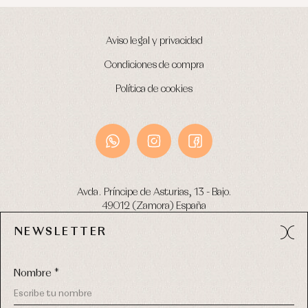
Aviso legal y privacidad
Condiciones de compra
Política de cookies
Avda. Príncipe de Asturias, 13 - Bajo.
49012 (Zamora) España
NEWSLETTER
Tel:
980 049 683
- M:
600 669 270
email:
info@primerdia.es
Nombre *