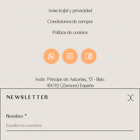
Aviso legal y privacidad
Condiciones de compra
Política de cookies
Avda. Príncipe de Asturias, 13 - Bajo.
49012 (Zamora) España
NEWSLETTER
Tel:
980 049 683
- M:
600 669 270
email:
info@primerdia.es
Nombre *