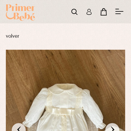
volver
‹
›