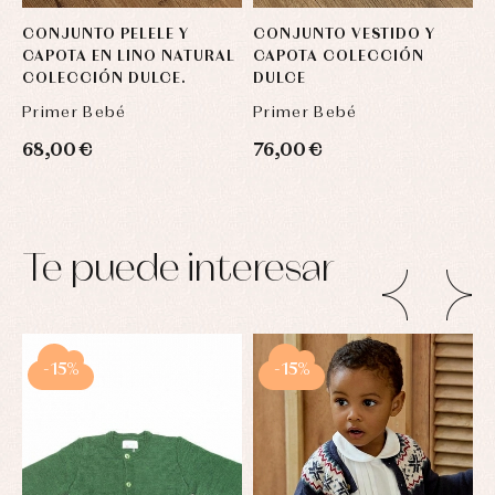
CONJUNTO PELELE Y
CONJUNTO VESTIDO Y
C
CAPOTA EN LINO NATURAL
CAPOTA COLECCIÓN
F
COLECCIÓN DULCE.
DULCE
C
Primer Bebé
Primer Bebé
P
68,00 €
76,00 €
8
Te puede interesar
-15%
-15%