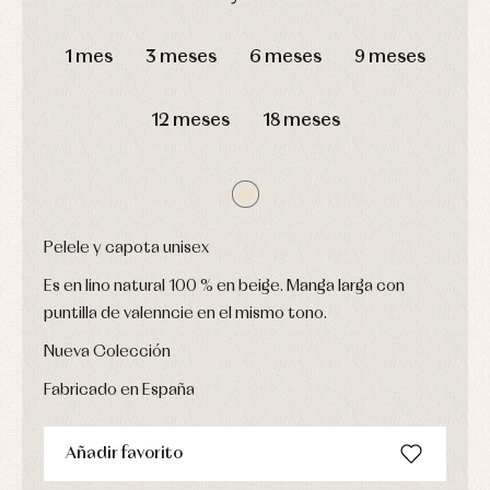
y
Calcetines
bebé
fiesta
Gorros
DÍAS
HORAS
MIN
SEG
Peleles
Blusas
y
y
1 mes
3 meses
6 meses
9 meses
y
capotas
ranitas
camisas
Leotardos
Ropa
Chaquetas
interior,
Puericultura
12 meses
18 meses
y
bodys,
jersey
pijamas...
Conjuntos
Ropa
de
abrigo
Ropa
Pelele y capota unisex
de
baño
Es en lino natural 100 % en beige. Manga larga con
Ropa
puntilla de valenncie en el mismo tono.
interior
Vestidos
Nueva Colección
Fabricado en España
Añadir favorito