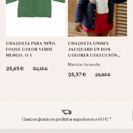
CHAQUETA PARA NIÑO.
CHAQUETA UNISEX
C
FOQUE COLOR VERDE
JACQUARD EN DOS
J
MUSGO. O-I
COLORES COLECCIÓN
C
MANCHESTER
M
Martin Aranda
M
25,63 €
30,15 €
25,37 €
2
29,85 €
Envíos en península en 24/48 horas