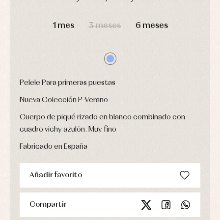
fiesta
Gorros
Peleles
DÍAS
HORAS
MIN
SEG
Blusas
y
y
y
capotas
1 mes
3 meses
6 meses
ranitas
camisas
Leotardos
Ropa
Chaquetas
interior,
Puericultura
y
bodys,
jersey
pijamas...
Conjuntos
Ropa
Pelele Para primeras puestas
de
abrigo
Nueva Colección P-Verano
Ropa
de
Cuerpo de piqué rizado en blanco combinado con
baño
cuadro vichy azulón. Muy fino
Ropa
interior
Fabricado en España
Vestidos
Añadir favorito
Compartir