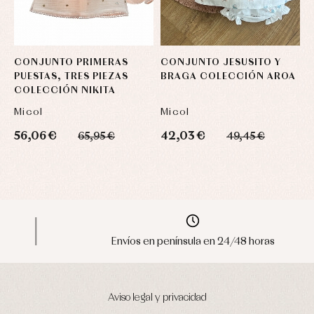
CONJUNTO PRIMERAS
CONJUNTO JESUSITO Y
C
PUESTAS, TRES PIEZAS
BRAGA COLECCIÓN AROA
V
COLECCIÓN NIKITA
Micol
Micol
M
56,06 €
42,03 €
2
65,95 €
49,45 €
Envíos en península en 24/48 horas
Aviso legal y privacidad