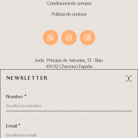
Condiciones de compra
Política de cookies
Avda. Príncipe de Asturias, 13 - Bajo.
49012 (Zamora) España
NEWSLETTER
Tel:
980 049 683
- M:
600 669 270
email:
info@primerdia.es
Nombre *
Email *