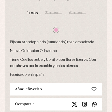
Ropa
DÍAS
HORAS
MIN
SEG
de
1 mes
3 meses
6 meses
abrigo
Ropa
de
baño
Ropa
interior
Vestidos
Pijama aterciopelado (tundeado) rosa empolvado
Nueva Colección O-Invierno
Tiene Cuellos bebe y bolsillo con flores liberty. Con
corchetes por la espalda y en las piernas
Fabricado en España
Añadir favorito
Compartir