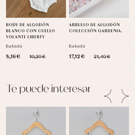
BODY DE ALGODÓN
ARRULLO DE ALGODÓN
C
BLANCO CON CUELLO
COLECCIÓN GARDENIA.
P
VOLANTE LIBERTY
G
Babidú
Babidú
B
8,16 €
17,12 €
2
10,20 €
21,40 €
Te puede interesar