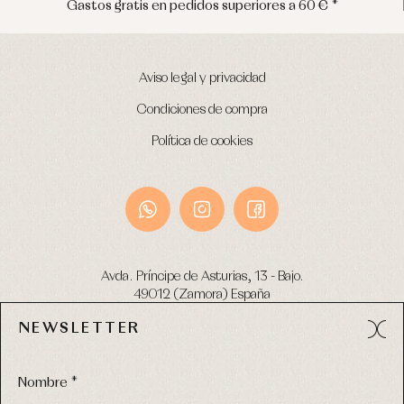
Envíos en península en 24/48 horas
Aviso legal y privacidad
Condiciones de compra
Política de cookies
Avda. Príncipe de Asturias, 13 - Bajo.
49012 (Zamora) España
NEWSLETTER
Tel:
980 049 683
- M:
600 669 270
email:
info@primerdia.es
Nombre *