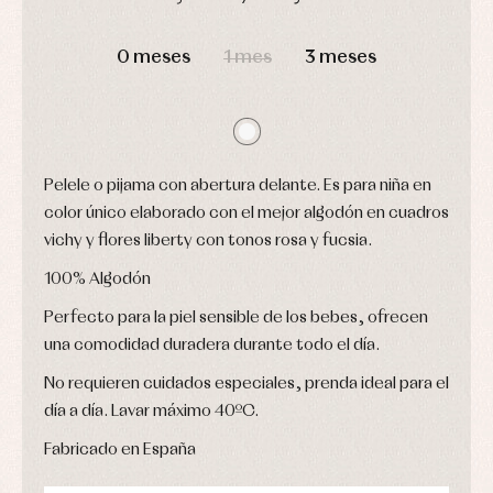
y
Calcetines
bebé
fiesta
DÍAS
HORAS
MIN
SEG
Gorros
Peleles
Blusas
y
0 meses
1 mes
3 meses
y
y
capotas
ranitas
camisas
Leotardos
Ropa
Chaquetas
interior,
Puericultura
y
bodys,
jersey
pijamas...
Conjuntos
Pelele o pijama con abertura delante. Es para niña en
Ropa
de
color único elaborado con el mejor algodón en cuadros
abrigo
vichy y flores liberty con tonos rosa y fucsia.
Ropa
de
100% Algodón
baño
Ropa
Perfecto para la piel sensible de los bebes, ofrecen
interior
una comodidad duradera durante todo el día.
Vestidos
No requieren cuidados especiales, prenda ideal para el
día a día. Lavar máximo 40ºC.
Fabricado en España