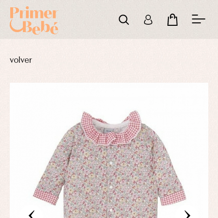
volver
‹
›