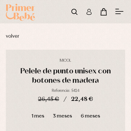
volver
MICOL
Pelele de punto unisex con
botones de madera
Referencia: 5424
26,45 €
22,48 €
DÍAS
HORAS
MIN
SEG
1 mes
3 meses
6 meses
Complementos
Blusas
Arras