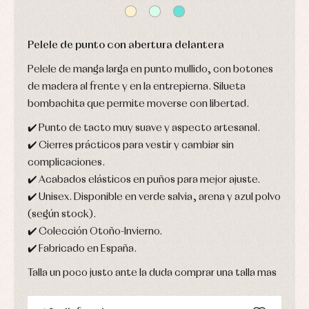
de
y
y
bautizo
camisas
fiesta
Conjuntos
Chaquetas
Camisas
y
Pelele de punto con abertura delantera
Faldones
Chaquetas
abrigos
de
y
bautizo
Complementos
jerseys
Pelele de manga larga en punto mullido, con botones
Peleles
Conjuntos
Conjuntos
de madera al frente y en la entrepierna. Silueta
y
Peleles
Pantalones
ranitas
bombachita que permite moverse con libertad.
y
Peleles
ranitas
y
✔️ Punto de tacto muy suave y aspecto artesanal.
Ropa
ranitas
interior
✔️ Cierres prácticos para vestir y cambiar sin
Ropa
Vestidos
de
complicaciones.
Baberos
abrigo
✔️ Acabados elásticos en puños para mejor ajuste.
Blusas,
Ropa
camisas
de
✔️ Unisex. Disponible en verde salvia, arena y azul polvo
y
baño
jerseys
(según stock).
Ropa
Complementos
✔️ Colección Otoño-Invierno.
interior
Conjuntos
✔️ Fabricado en España.
Accesorios
Faldones
Arras
de
Talla un poco justo ante la duda comprar una talla mas
y
Calcetines
bebé
fiesta
Gorros
Peleles
Blusas
y
y