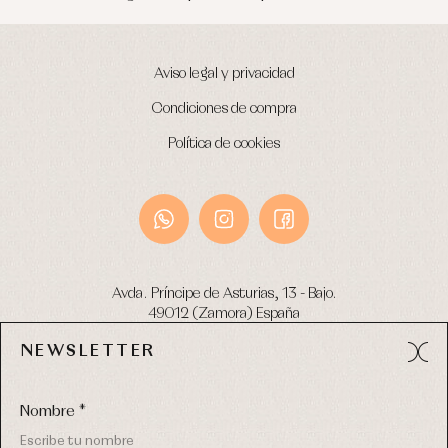
Aviso legal y privacidad
Condiciones de compra
Política de cookies
Avda. Príncipe de Asturias, 13 - Bajo.
49012 (Zamora) España
NEWSLETTER
Tel:
980 049 683
- M:
600 669 270
email:
info@primerdia.es
Nombre *