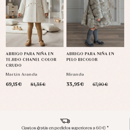
ABRIGO PARA NIÑA EN
ABRIGO PARA NIÑA EN
A
TEJIDO CHANEL COLOR
PELO BICOLOR
F
CRUDO
Martin Aranda
Miranda
F
69,15 €
33,95 €
6
81,35 €
67,90 €
a 60 € *
Envíos en península en 24/48 ho