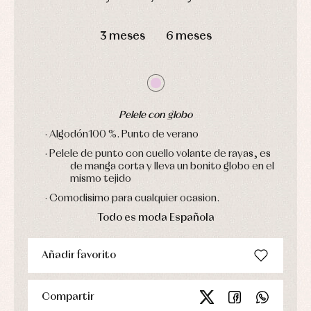
Ropa
DÍAS
HORAS
MIN
SEG
de
3 meses
6 meses
abrigo
Ropa
de
baño
Ropa
interior
Vestidos
Pelele con globo
· Algodón100 %. Punto de verano
· Pelele de punto con cuello volante de rayas, es
de manga corta y lleva un bonito globo en el
mismo tejido
· Comodisimo para cualquier ocasion.
Todo es moda Española
Añadir favorito
Compartir