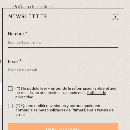
Política de cookies
NEWSLETTER
Nombre *
Email *
9 270
-
email:
info@primerdia.es
(*) He podido leer y entiendo la información sobre el uso
de mis datos personales explicada en la
Política de
privacidad
(*) Quiero recibir novedades y comunicaciones
comerciales personalizadas de Primer Bebé a través del
email