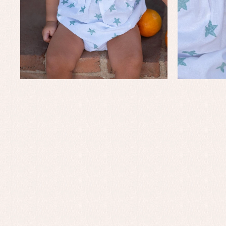
Conjuntos
Ch
Faldones de bautizo
C
Peleles y ranitas
Co
Pe
Ro
Ve
Baberos
Blusas, camisas y jerseys
Complementos
Conjuntos
Faldones de bebé
Peleles y ranitas
Ac
Ropa interior, bodys,
Ar
pijamas...
Bl
Ch
Co
Ro
Ro
Ro
Ve