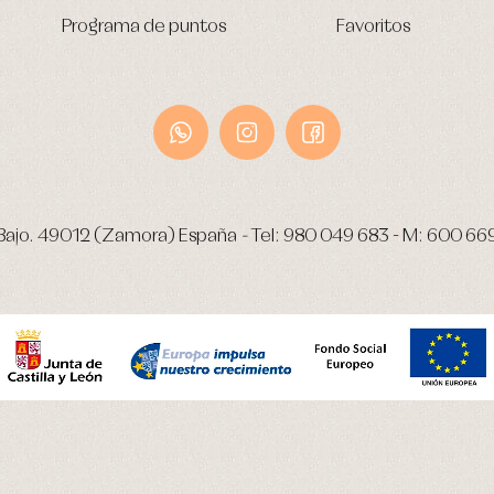
Programa de puntos
Favoritos
Bajo.
49012 (Zamora) España
-
Tel:
980 049 683
- M:
600 66