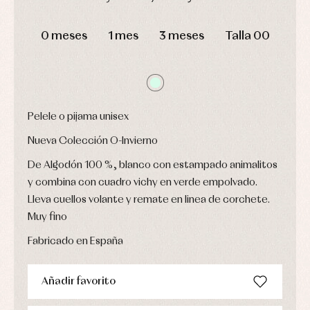
Leotardos
Ropa
Chaquetas
interior,
DÍAS
HORAS
MIN
SEG
Puericultura
y
bodys,
0 meses
1 mes
3 meses
Talla 00
jersey
pijamas...
Conjuntos
Ropa
de
abrigo
Ropa
de
Pelele o pijama unisex
baño
Ropa
Nueva Colección O-Invierno
interior
De Algodón 100 %, blanco con estampado animalitos
Vestidos
y combina con cuadro vichy en verde empolvado.
Lleva cuellos volante y remate en linea de corchete.
Muy fino
Fabricado en España
Añadir favorito