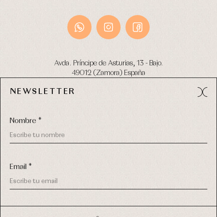
Avda. Príncipe de Asturias, 13 - Bajo.
49012 (Zamora) España
NEWSLETTER
Tel:
980 049 683
- M:
600 669 270
email:
info@primerdia.es
Nombre *
Email *
(*) He podido leer y entiendo la información sobre el uso de
COPYRIGHT © 2026 PRIMER BEBÉ.