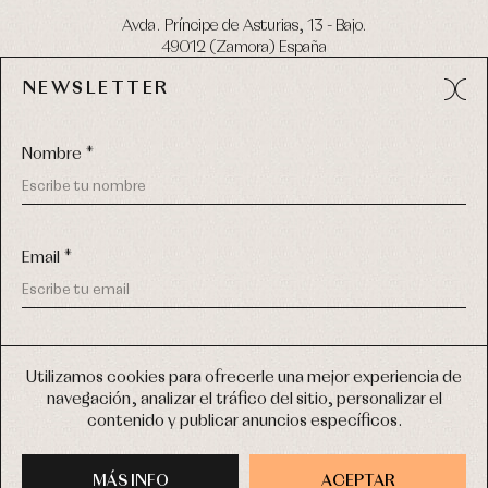
Avda. Príncipe de Asturias, 13 - Bajo.
49012 (Zamora) España
NEWSLETTER
Tel:
980 049 683
- M:
600 669 270
email:
info@primerdia.es
Nombre *
Email *
(*) He podido leer y entiendo la información sobre el uso de
COPYRIGHT © 2026 PRIMER BEBÉ.
mis datos personales explicada en la
Política de privacidad
Utilizamos cookies para ofrecerle una mejor experiencia de
TODOS LOS DERECHOS RESERVADOS
navegación, analizar el tráfico del sitio, personalizar el
(*) Quiero recibir novedades y comunicaciones comerciales
contenido y publicar anuncios específicos.
personalizadas de Primer Bebé a través del email
DISEÑO WEB SGM
MÁS INFO
INSCRIBIRME
ACEPTAR