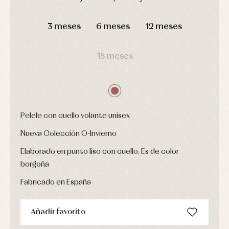
Conjuntos
Ropa
DÍAS
HORAS
MIN
SEG
de
3 meses
6 meses
12 meses
abrigo
Ropa
de
18 meses
baño
Ropa
interior
Vestidos
Pelele con cuello volante unisex
Nueva Colección O-Invierno
Elaborado en punto liso con cuello. Es de color
borgoña
Fabricado en España
Añadir favorito