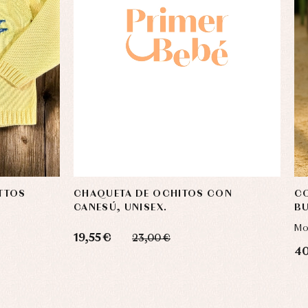
ITTOS
CHAQUETA DE OCHITOS CON
C
CANESÚ, UNISEX.
BU
Mo
19,55 €
23,00 €
40