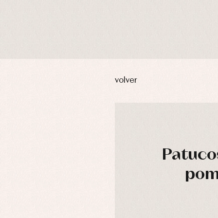
volver
Patucos
pom