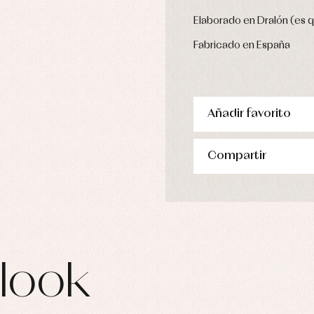
pa de abrigo
Elaborado en Dralón (es 
pa de baño
pa interior
Fabricado en España
stidos
Añadir favorito
Compartir
look