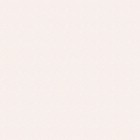
Complementos de bautizo
Bl
Conjuntos
Ch
Faldones de bautizo
C
Peleles y ranitas
Co
Pe
Ro
Ve
Baberos
Blusas, camisas y jerseys
Complementos
Conjuntos
Faldones de bebé
Peleles y ranitas
Ac
Ropa interior, bodys,
Ar
pijamas...
Bl
Ch
Co