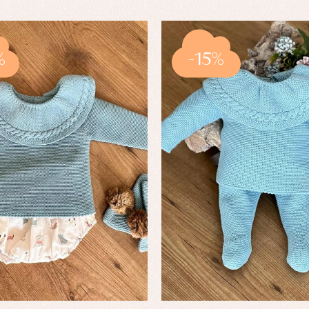
%
-15%