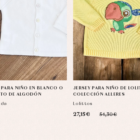
PARA NIÑO EN BLANCO O
JERSEY PARA NIÑO DE LOL
NTO DE ALGODÓN
COLECCIÓN ALLERES
nda
Lolittos
27,15 €
54,30 €