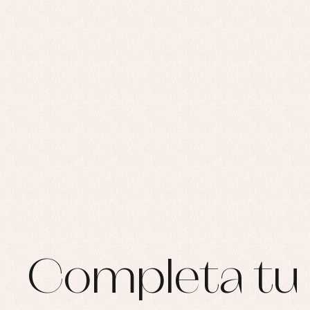
Ro
Ro
Ro
Ve
Completa tu 