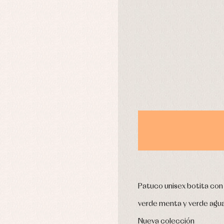
DÍAS
usas y camisas
Arras y fiesta
aquetas y abrigos
Camisas
omplementos
Chaquetas y jerseys
njuntos
Conjuntos
leles y ranitas
Pantalones
pa interior
Peleles y ranitas
stidos
Ropa de abrigo
Ropa de baño
Ropa interior
Calcetines
cesorios
Gorros y capotas
ras y fiesta
Patuco unisex botita co
Leotardos
usas y camisas
Puericultura
verde menta y verde agua.
aquetas y jersey
njuntos
Nueva colección