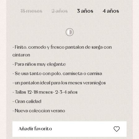
Conjuntos
DÍAS
HORAS
MIN
SEG
Ropa
18 meses
2 años
3 años
4 años
de
abrigo
Ropa
de
baño
Ropa
interior
Finito. comodo y fresco pantalon de sarga con
Vestidos
cinturon
Para niños muy elegante
Se usa tanto con polo. camiseta o camisa
un pantalon ideal para los meses veraniegos
Tallas 12-18 meses- 2-3-4 años
Gran calidad
Nueva coleccion verano
Añadir favorito