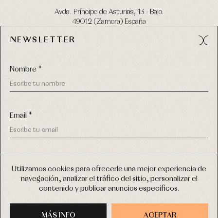
Avda. Príncipe de Asturias, 13 - Bajo.
49012 (Zamora) España
NEWSLETTER
Tel:
980 049 683
- M:
600 669 270
email:
info@primerdia.es
Nombre *
Email *
(*) He podido leer y entiendo la información sobre el uso de
COPYRIGHT © 2026 PRIMER BEBÉ.
mis datos personales explicada en la
Política de privacidad
Utilizamos cookies para ofrecerle una mejor experiencia de
TODOS LOS DERECHOS RESERVADOS
navegación, analizar el tráfico del sitio, personalizar el
(*) Quiero recibir novedades y comunicaciones comerciales
contenido y publicar anuncios específicos.
personalizadas de Primer Bebé a través del email
DISEÑO WEB SGM
MÁS INFO
INSCRIBIRME
ACEPTAR