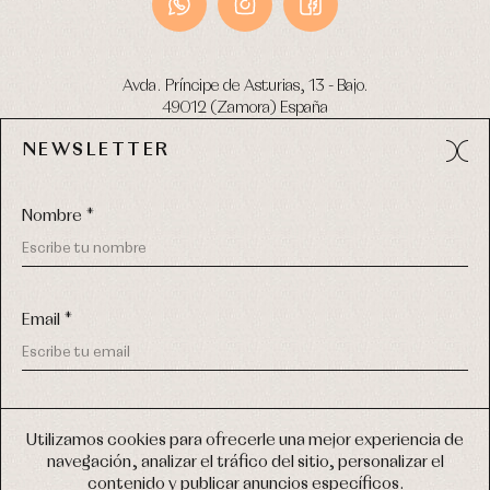
Avda. Príncipe de Asturias, 13 - Bajo.
49012 (Zamora) España
NEWSLETTER
Tel:
980 049 683
- M:
600 669 270
email:
info@primerdia.es
Nombre *
Email *
(*) He podido leer y entiendo la información sobre el uso de
COPYRIGHT © 2026 PRIMER BEBÉ.
mis datos personales explicada en la
Política de privacidad
Utilizamos cookies para ofrecerle una mejor experiencia de
TODOS LOS DERECHOS RESERVADOS
navegación, analizar el tráfico del sitio, personalizar el
(*) Quiero recibir novedades y comunicaciones comerciales
contenido y publicar anuncios específicos.
personalizadas de Primer Bebé a través del email