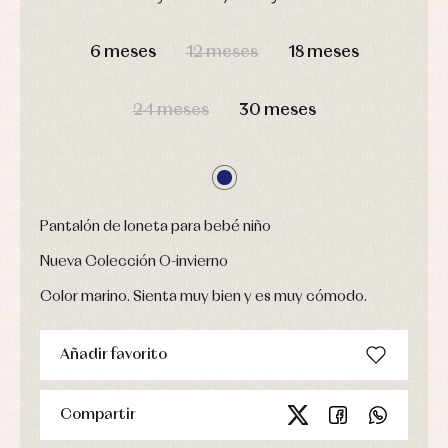
Ropa
Chaquetas
interior,
Puericultura
DÍAS
HORAS
MIN
SEG
y
bodys,
jersey
pijamas...
6 meses
12 meses
18 meses
Conjuntos
Ropa
de
24 meses
30 meses
abrigo
Ropa
de
baño
Ropa
interior
Pantalón de loneta para bebé niño
Vestidos
Nueva Colección O-invierno
Color marino. Sienta muy bien y es muy cómodo.
Añadir favorito
Compartir