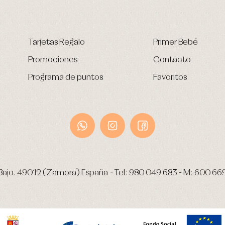
Tarjetas Regalo
Primer Bebé
Promociones
Contacto
Programa de puntos
Favoritos
Bajo.
49012 (Zamora) España
-
Tel:
980 049 683
- M:
600 66