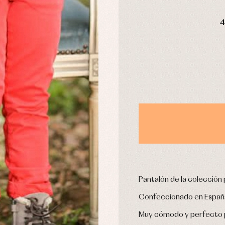
DÍAS
stidos
Ropa de abrigo
Ropa de baño
4
Ropa interior
Calcetines
cesorios
Gorros y capotas
ras y fiesta
Leotardos
usas y camisas
Puericultura
aquetas y jersey
njuntos
pa de abrigo
pa de baño
pa interior
stidos
Pantalón de la colección 
Confeccionado en España en
Muy cómodo y perfecto p