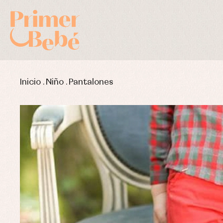
Inicio
.
Niño
.
Pantalones
Complementos de bautizo
Bl
Conjuntos
Ch
Faldones de bautizo
C
Peleles y ranitas
Co
Pe
Ro