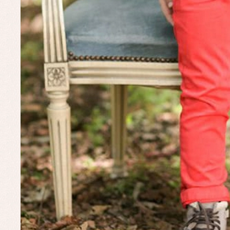
Ve
Baberos
Blusas, camisas y jerseys
Complementos
Conjuntos
Faldones de bebé
Peleles y ranitas
Ac
Ropa interior, bodys,
Ar
pijamas...
Bl
Ch
Co
Ro
Ro
Ro
Ve