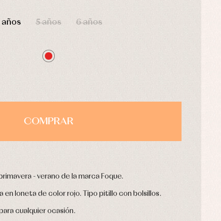
HORAS
MIN
SEG
 años
5 años
6 años
COMPRAR
primavera - verano de la marca Foque.
 loneta de color rojo. Tipo pitillo con bolsillos.
ara cualquier ocasión.