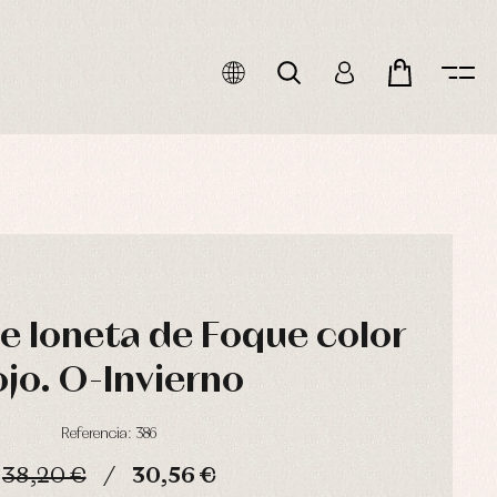
e loneta de Foque color
ojo. O-Invierno
Referencia: 386
38,20 €
30,56 €