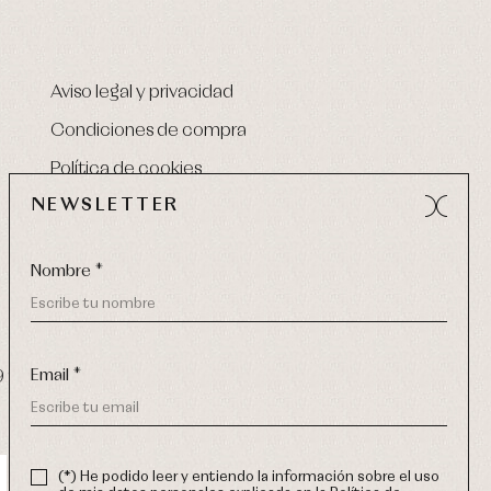
Aviso legal y privacidad
Condiciones de compra
Política de cookies
NEWSLETTER
Nombre *
Email *
9 270
-
email:
info@primerdia.es
(*) He podido leer y entiendo la información sobre el uso