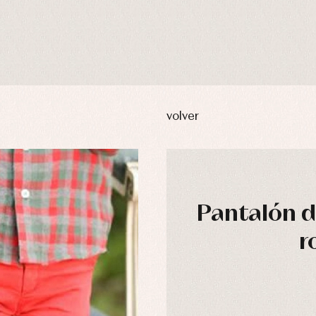
volver
Pantalón d
usas y camisas
Arras y fiesta
r
aquetas y abrigos
Camisas
omplementos
Chaquetas y jerseys
njuntos
Conjuntos
leles y ranitas
Pantalones
pa interior
Peleles y ranitas