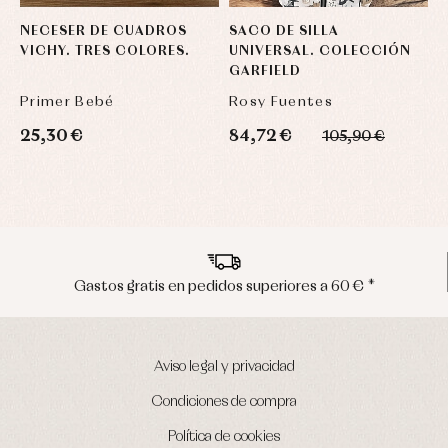
NECESER DE CUADROS
SACO DE SILLA
S
VICHY. TRES COLORES.
UNIVERSAL. COLECCIÓN
C
GARFIELD
B
Primer Bebé
Rosy Fuentes
R
25,30 €
84,72 €
7
105,90 €
Envíos en península en 24/48 horas
Aviso legal y privacidad
Condiciones de compra
Política de cookies