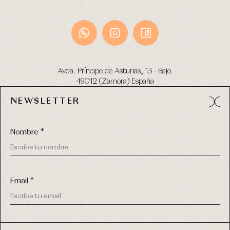
Avda. Príncipe de Asturias, 13 - Bajo.
49012 (Zamora) España
NEWSLETTER
Tel:
980 049 683
- M:
600 669 270
email:
info@primerdia.es
Nombre *
Email *
(*) He podido leer y entiendo la información sobre el uso de