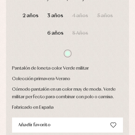
Leotardos
Ropa
Chaquetas
interior,
DÍAS
HORAS
MIN
SEG
Puericultura
y
bodys,
2 años
3 años
4 años
5 años
jersey
pijamas...
Conjuntos
Ropa
6 años
8 Años
de
abrigo
Ropa
de
baño
Ropa
interior
Pantalón de loneta color Verde militar
Vestidos
Colección primavera-Verano
Cómodo pantalón en un color muy de moda. Verde
militar perfecto para combinar con polo o camisa.
Fabricado en España
Añadir favorito