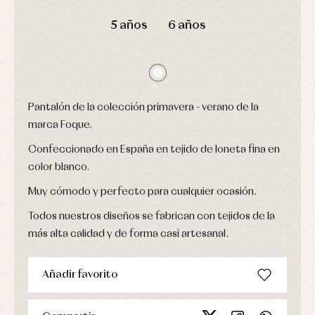
Conjuntos
DÍAS
HORAS
MIN
SEG
Ropa
5 años
6 años
de
abrigo
Ropa
de
baño
Ropa
interior
Pantalón de la colección primavera - verano de la
Vestidos
marca Foque.
Confeccionado en España en tejido de loneta fina en
color blanco.
Muy cómodo y perfecto para cualquier ocasión.
Todos nuestros diseños se fabrican con tejidos de la
más alta calidad y de forma casi artesanal.
Añadir favorito