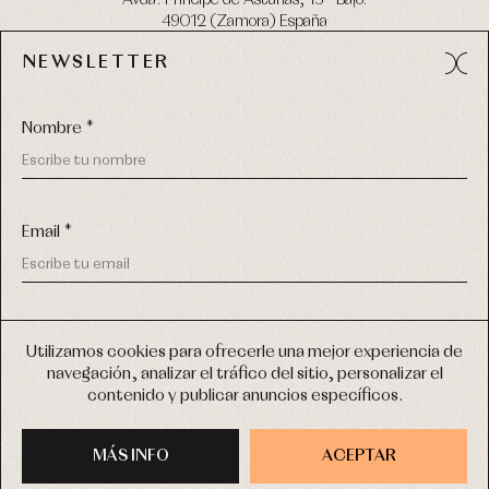
49012 (Zamora) España
NEWSLETTER
Tel:
980 049 683
- M:
600 669 270
email:
info@primerdia.es
Nombre *
Email *
(*) He podido leer y entiendo la información sobre el uso de
COPYRIGHT © 2026 PRIMER BEBÉ.
mis datos personales explicada en la
Política de privacidad
Utilizamos cookies para ofrecerle una mejor experiencia de
TODOS LOS DERECHOS RESERVADOS
navegación, analizar el tráfico del sitio, personalizar el
(*) Quiero recibir novedades y comunicaciones comerciales
contenido y publicar anuncios específicos.
personalizadas de Primer Bebé a través del email
DISEÑO WEB SGM
MÁS INFO
INSCRIBIRME
ACEPTAR
COMPRAR