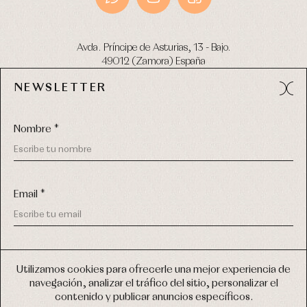
Avda. Príncipe de Asturias, 13 - Bajo.
49012 (Zamora) España
NEWSLETTER
Tel:
980 049 683
- M:
600 669 270
email:
info@primerdia.es
Nombre *
Email *
(*) He podido leer y entiendo la información sobre el uso de
COPYRIGHT © 2026 PRIMER BEBÉ.
mis datos personales explicada en la
Política de privacidad
Utilizamos cookies para ofrecerle una mejor experiencia de
TODOS LOS DERECHOS RESERVADOS
navegación, analizar el tráfico del sitio, personalizar el
(*) Quiero recibir novedades y comunicaciones comerciales
contenido y publicar anuncios específicos.
personalizadas de Primer Bebé a través del email
DISEÑO WEB SGM