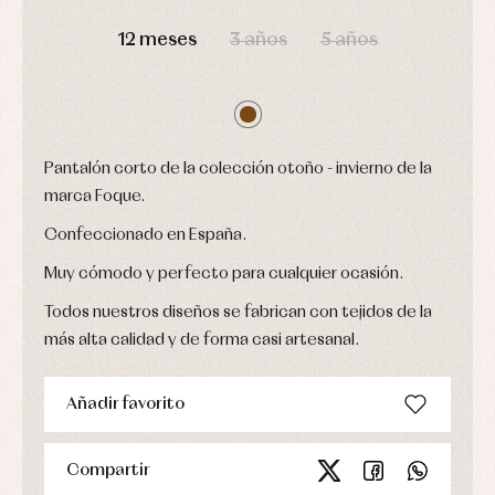
Ropa
DÍAS
HORAS
MIN
SEG
Chaquetas
interior,
Puericultura
y
bodys,
12 meses
3 años
5 años
jersey
pijamas...
Conjuntos
Ropa
de
abrigo
Ropa
Pantalón corto de la colección otoño - invierno de la
de
baño
marca Foque.
Ropa
interior
Confeccionado en España.
Vestidos
Muy cómodo y perfecto para cualquier ocasión.
Todos nuestros diseños se fabrican con tejidos de la
más alta calidad y de forma casi artesanal.
Añadir favorito
Compartir