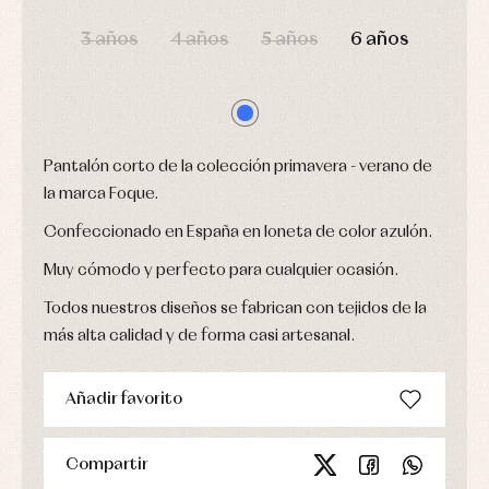
DÍAS
HORAS
MIN
SEG
Ropa
3 años
4 años
5 años
6 años
de
abrigo
Ropa
de
baño
Ropa
interior
Pantalón corto de la colección primavera - verano de
Vestidos
la marca Foque.
Confeccionado en España en loneta de color azulón.
Muy cómodo y perfecto para cualquier ocasión.
Todos nuestros diseños se fabrican con tejidos de la
más alta calidad y de forma casi artesanal.
Añadir favorito
Compartir