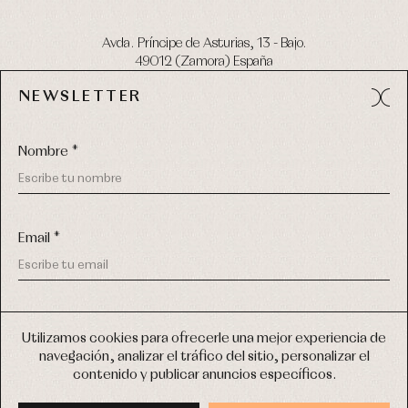
Avda. Príncipe de Asturias, 13 - Bajo.
49012 (Zamora) España
NEWSLETTER
Tel:
980 049 683
- M:
600 669 270
email:
info@primerdia.es
Nombre *
Email *
(*) He podido leer y entiendo la información sobre el uso de
COPYRIGHT © 2026 PRIMER BEBÉ.
mis datos personales explicada en la
Política de privacidad
Utilizamos cookies para ofrecerle una mejor experiencia de
TODOS LOS DERECHOS RESERVADOS
navegación, analizar el tráfico del sitio, personalizar el
(*) Quiero recibir novedades y comunicaciones comerciales
contenido y publicar anuncios específicos.
personalizadas de Primer Bebé a través del email
DISEÑO WEB SGM