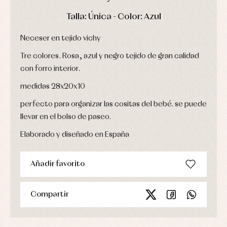
Chaquetas
interior,
Puericultura
y
DÍAS
HORAS
MIN
SEG
bodys,
Talla: Única - Color: Azul
jersey
pijamas...
Conjuntos
Neceser en tejido vichy
Ropa
de
Tre colores. Rosa, azul y negro tejido de gran calidad
abrigo
con forro interior.
Ropa
de
baño
medidas 28x20x10
Ropa
perfecto para organizar las cositas del bebé. se puede
interior
Vestidos
llevar en el bolso de paseo.
Elaborado y diseñado en España
Añadir favorito
Compartir