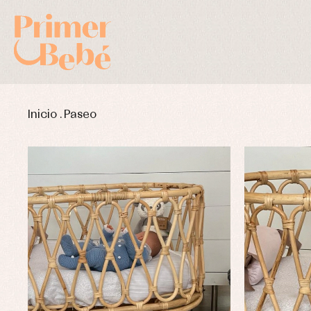
Inicio
.
Paseo
Complementos de bautizo
Bl
Conjuntos
Ch
Faldones de bautizo
C
Peleles y ranitas
Co