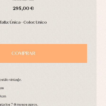
295,00 €
HORAS
MIN
SEG
Talla: Única - Color: Unico
COMPRAR
stilo vintage.
ias
80cm
asta los 7-8 meses aprox.