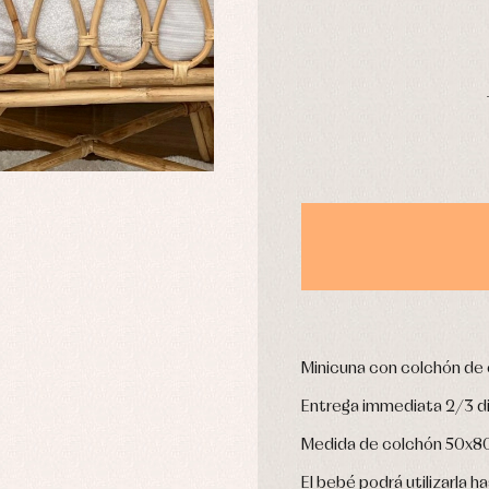
leles y ranitas
Pantalones
pa interior
Peleles y ranitas
stidos
Ropa de abrigo
DÍAS
Ropa de baño
Ropa interior
Calcetines
cesorios
Gorros y capotas
ras y fiesta
Leotardos
usas y camisas
Puericultura
aquetas y jersey
njuntos
pa de abrigo
pa de baño
Minicuna con colchón de e
pa interior
Entrega immediata 2/3 d
stidos
Medida de colchón 50x
El bebé podrá utilizarla h