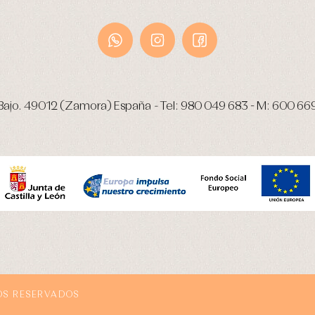
Bajo.
49012 (Zamora) España
-
Tel:
980 049 683
- M:
600 66
OS RESERVADOS