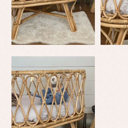
Pe
Ro
Ve
Baberos
Blusas, camisas y jerseys
Complementos
Conjuntos
Faldones de bebé
Peleles y ranitas
Ac
Ropa interior, bodys,
Ar
pijamas...
Bl
Ch
Co
Ro
Ro
Ro
Ve