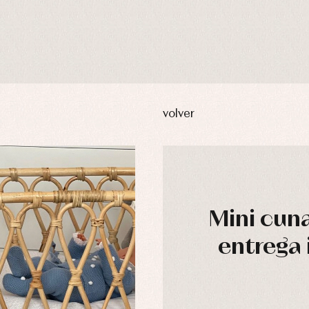
volver
Mini cun
entrega 
usas y camisas
Arras y fiesta
aquetas y abrigos
Camisas
omplementos
Chaquetas y jerseys
njuntos
Conjuntos