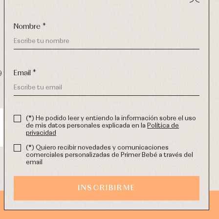
Nombre *
Email *
9 270
-
email:
info@primerdia.es
(*) He podido leer y entiendo la información sobre el uso
de mis datos personales explicada en la
Política de
privacidad
(*) Quiero recibir novedades y comunicaciones
comerciales personalizadas de Primer Bebé a través del
email
INSCRIBIRME
DISEÑO WEB SGM