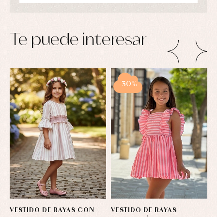
Conjuntos
Ropa
de
abrigo
Te puede interesar
Ropa
de
baño
Ropa
interior
-30%
Vestidos
VESTIDO DE RAYAS CON
VESTIDO DE RAYAS
V