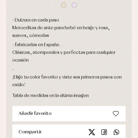
bautizo
Complementos
jerseys
Peleles
Conjuntos
Conjuntos
y
Peleles
Pantalones
Dulzura en cada paso
ranitas
y
Peleles
Merceditas de ante para bebé en beige y rosa,
ranitas
y
Ropa
ranitas
suaves, cómodas
interior
Ropa
fabricadas en España.
Vestidos
de
Baberos
abrigo
Clásicas, atemporales y perfectas para cualquier
Blusas,
Ropa
ocasión
camisas
de
y
baño
jerseys
Ropa
Complementos
¡Elige tu color favorito y viste sus primeros pasos con
interior
Conjuntos
estilo!
Accesorios
Faldones
Arras
de
Tabla de medidas en la ultima imagen
y
Calcetines
bebé
fiesta
Gorros
Peleles
Blusas
y
y
Añadir favorito
y
capotas
ranitas
camisas
Leotardos
Ropa
Chaquetas
interior,
Puericultura
y
bodys,
Compartir
jersey
pijamas...