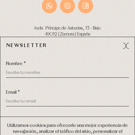
Avda. Príncipe de Asturias, 13 - Bajo.
49012 (Zamora) España
NEWSLETTER
Tel:
980 049 683
- M:
600 669 270
email:
info@primerdia.es
Nombre *
Email *
(*) He podido leer y entiendo la información sobre el uso de
COPYRIGHT © 2026 PRIMER BEBÉ.
mis datos personales explicada en la
Política de privacidad
Utilizamos cookies para ofrecerle una mejor experiencia de
TODOS LOS DERECHOS RESERVADOS
navegación, analizar el tráfico del sitio, personalizar el
(*) Quiero recibir novedades y comunicaciones comerciales