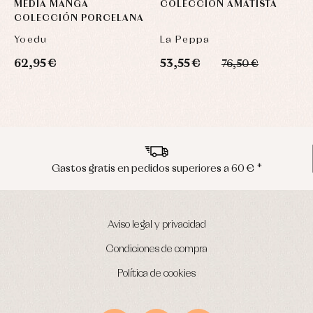
MEDIA MANGA
COLECCIÓN AMATISTA
F
COLECCIÓN PORCELANA
D
Yoedu
La Peppa
F
62,95 €
53,55 €
4
76,50 €
ratis en pedidos superiores a 60 € *
Env
Aviso legal y privacidad
Condiciones de compra
Política de cookies