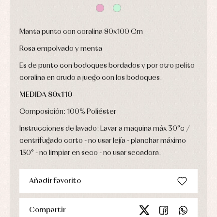
y
Peleles
ranitas
y
Ropa
ranitas
interior
Manta punto con coralina 80x100 Cm
Ropa
Vestidos
de
Baberos
abrigo
Rosa empolvado y menta
Blusas,
Ropa
camisas
de
Es de punto con bodoques bordados y por otro pelito
y
baño
jerseys
coralina en crudo a juego con los bodoques.
Ropa
Complementos
interior
MEDIDA
80x110
Conjuntos
Accesorios
Faldones
Composición: 100% Poliéster
Arras
de
y
Calcetines
bebé
fiesta
Instrucciones de lavado: Lavar a maquina máx 30°c /
Gorros
Peleles
Blusas
y
centrifugado corto - no usar lejía - planchar máximo
y
y
capotas
ranitas
150° - no limpiar en seco - no usar secadora.
camisas
Leotardos
Ropa
Chaquetas
interior,
Puericultura
y
bodys,
jersey
pijamas...
Añadir favorito
Conjuntos
Ropa
de
Compartir
abrigo