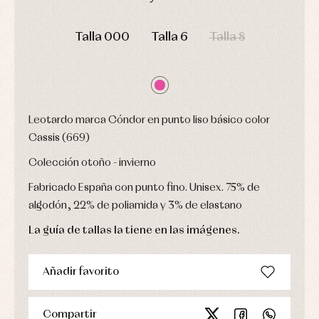
Leotardos
Ropa
Chaquetas
interior,
Puericultura
DÍAS
HORAS
MIN
SEG
y
bodys,
jersey
Talla 000
Talla 6
Talla 8
pijamas...
Conjuntos
Ropa
de
abrigo
Ropa
de
Leotardo marca Cóndor en punto liso básico color
baño
Cassis (669)
Ropa
interior
Colección otoño - invierno
Vestidos
Fabricado España con punto fino. Unisex. 75% de
algodón, 22% de poliamida y 3% de elastano
La guía de tallas la tiene en las imágenes.
Añadir favorito
Compartir