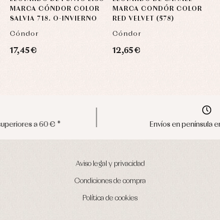
MARCA CÓNDOR COLOR
MARCA CONDÓR COLOR
C
SALVIA 718. O-INVIERNO
RED VELVET (578)
B
Cóndor
Cóndor
C
17,45 €
12,65 €
5
Envíos en península en 24/48 horas
Aviso legal y privacidad
Condiciones de compra
Política de cookies