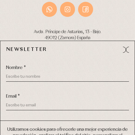
Avda. Príncipe de Asturias, 13 - Bajo.
49012 (Zamora) España
NEWSLETTER
Tel:
980 049 683
- M:
600 669 270
email:
info@primerdia.es
Nombre *
Email *
(*) He podido leer y entiendo la información sobre el uso de
COPYRIGHT © 2026 PRIMER BEBÉ.
mis datos personales explicada en la
Política de privacidad
Utilizamos cookies para ofrecerle una mejor experiencia de
TODOS LOS DERECHOS RESERVADOS