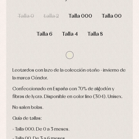
interior,
Puericultura
y
bodys,
DÍAS
HORAS
MIN
SEG
jersey
pijamas...
Talla 0
talla 2
Talla 000
Talla 00
Conjuntos
Ropa
de
abrigo
Talla 6
Talla 4
Talla 8
Ropa
de
baño
Ropa
interior
Vestidos
Leotardos con lazo de la colección otoño - invierno de
la marca Cóndor.
Confeccionado en España con 70% de algodón y
fibras de lycra. Disponible en color lino (304). Unisex.
No salen bolas.
Guía de tallas:
Talla 000. De 0 a 3 meses.
Talla 00. De 3 a 6 meses.