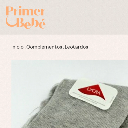
Inicio
.
Complementos
.
Leotardos
Complementos de bautizo
Bl
Conjuntos
Ch
Faldones de bautizo
C
Peleles y ranitas
Co