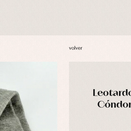
volver
Leotardo
Cóndor.
usas y camisas
Arras y fiesta
aquetas y abrigos
Camisas
omplementos
Chaquetas y jerseys
njuntos
Conjuntos