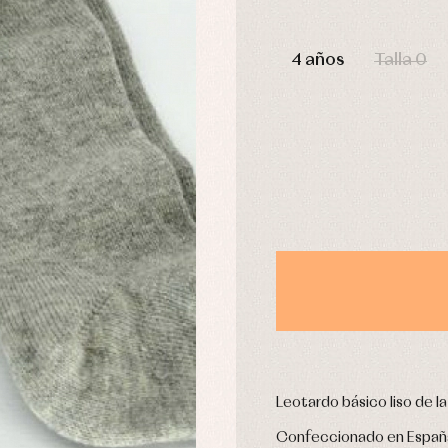
leles y ranitas
Pantalones
DÍAS
pa interior
Peleles y ranitas
4 años
Talla 0
stidos
Ropa de abrigo
Ropa de baño
Ropa interior
Calcetines
cesorios
Gorros y capotas
ras y fiesta
Leotardos
usas y camisas
Puericultura
aquetas y jersey
njuntos
pa de abrigo
pa de baño
pa interior
stidos
Leotardo básico liso de l
Confeccionado en España 