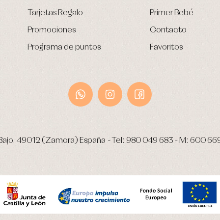
Tarjetas Regalo
Primer Bebé
Promociones
Contacto
Programa de puntos
Favoritos
Bajo.
49012 (Zamora) España
-
Tel:
980 049 683
- M:
600 66