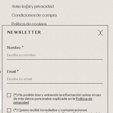
Aviso legal y privacidad
Condiciones de compra
Política de cookies
NEWSLETTER
Nombre *
Email *
9 270
-
email:
info@primerdia.es
(*) He podido leer y entiendo la información sobre el uso
de mis datos personales explicada en la
Política de
privacidad
(*) Quiero recibir novedades y comunicaciones