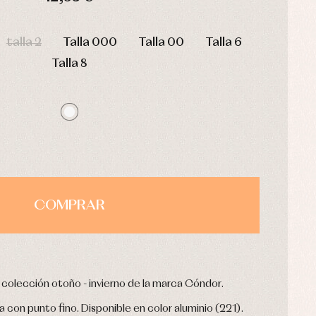
HORAS
MIN
SEG
talla 2
Talla 000
Talla 00
Talla 6
Talla 8
COMPRAR
a colección otoño - invierno de la marca Cóndor.
con punto fino. Disponible en color aluminio (221).