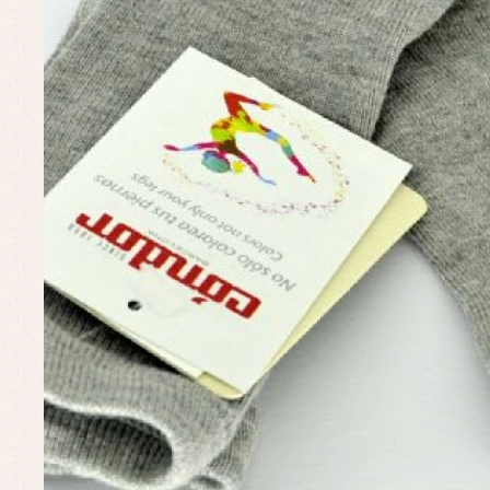
Pe
Ro
Ve
Baberos
Blusas, camisas y jerseys
Complementos
Conjuntos
Faldones de bebé
Peleles y ranitas
Ac
Ropa interior, bodys,
Ar
pijamas...
Bl
Ch
Co
Ro
Ro
Ro
Ve