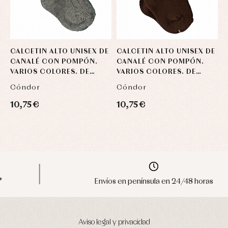
CALCETIN ALTO UNISEX DE
CALCETIN ALTO UNISEX DE
C
CANALÉ CON POMPÓN.
CANALÉ CON POMPÓN.
C
VARIOS COLORES. DE
VARIOS COLORES. DE
V
CÓNDOR. O-INVIERNO
CÓNDOR. O-INVIERNO
C
Cóndor
Cóndor
C
10,75 €
10,75 €
1
Envíos en península en 24/48 horas
Aviso legal y privacidad