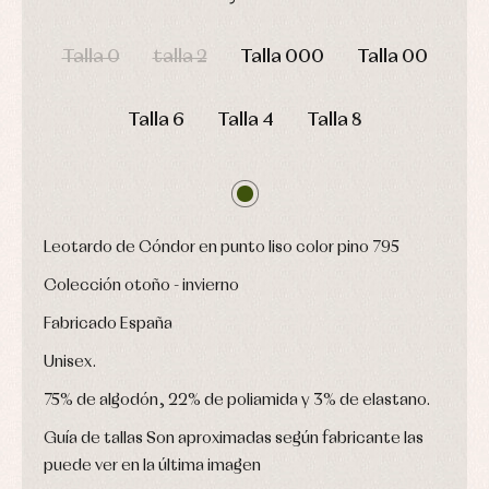
camisas
Leotardos
Ropa
DÍAS
HORAS
MIN
SEG
Chaquetas
interior,
Puericultura
y
Talla 0
talla 2
Talla 000
Talla 00
bodys,
jersey
pijamas...
Conjuntos
Ropa
Talla 6
Talla 4
Talla 8
de
abrigo
Ropa
de
baño
Ropa
Leotardo de Cóndor en punto liso color pino 795
interior
Vestidos
Colección otoño - invierno
Fabricado España
Unisex.
75% de algodón, 22% de poliamida y 3% de elastano.
Guía de tallas Son aproximadas según fabricante las
puede ver en la última imagen