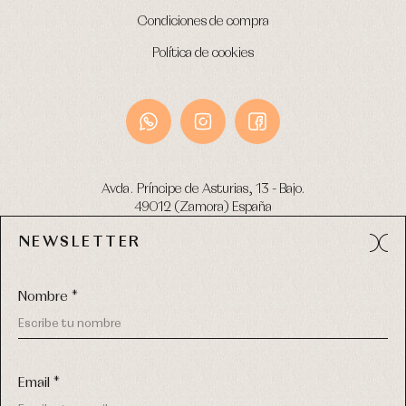
Condiciones de compra
Política de cookies
Avda. Príncipe de Asturias, 13 - Bajo.
49012 (Zamora) España
NEWSLETTER
Tel:
980 049 683
- M:
600 669 270
email:
info@primerdia.es
Nombre *
Email *