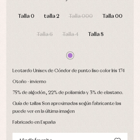
y
Calcetines
bebé
fiesta
DÍAS
HORAS
MIN
SEG
Gorros
Peleles
Blusas
y
y
Talla 0
talla 2
Talla 000
Talla 00
y
capotas
ranitas
camisas
Leotardos
Ropa
Chaquetas
interior,
Puericultura
Talla 6
Talla 4
Talla 8
y
bodys,
jersey
pijamas...
Conjuntos
Ropa
de
abrigo
Ropa
Leotardo Unisex de Cóndor de punto liso color Iris 174
de
baño
Otoño - invierno
Ropa
interior
75% de algodón, 22% de poliamida y 3% de elastano.
Vestidos
Guía de tallas Son aproximadas según fabricante las
puede ver en la última imagen
Fabricado en España