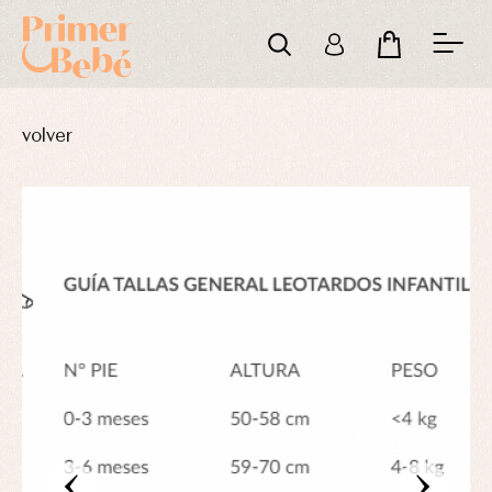
volver
‹
›