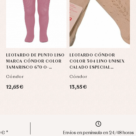
LEOTARDO DE PUNTO LISO
LEOTARDO CÓNDOR
C
MARCA CÓNDOR COLOR
COLOR 304 LINO UNISEX
C
TAMARISCO 670 O-
CALADO ESPECIAL
B
INVIERNO
BAUTIZO O VESTIR.
Cóndor
Cóndor
C
12,65 €
13,85 €
5
Envíos en península en 24/48 horas