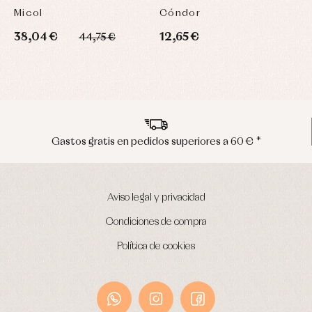
Micol
Cóndor
L
38,04 €
12,65 €
2
44,75 €
*
Envíos en península en 24/48 horas
Aviso legal y privacidad
Condiciones de compra
Política de cookies