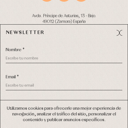
Avda. Príncipe de Asturias, 13 - Bajo.
49012 (Zamora) España
NEWSLETTER
Tel:
980 049 683
- M:
600 669 270
email:
info@primerdia.es
Nombre *
Email *
(*) He podido leer y entiendo la información sobre el uso de
COPYRIGHT © 2026 PRIMER BEBÉ.
mis datos personales explicada en la
Política de privacidad
Utilizamos cookies para ofrecerle una mejor experiencia de
TODOS LOS DERECHOS RESERVADOS
navegación, analizar el tráfico del sitio, personalizar el
(*) Quiero recibir novedades y comunicaciones comerciales
contenido y publicar anuncios específicos.
personalizadas de Primer Bebé a través del email
DISEÑO WEB SGM