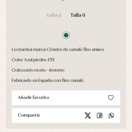
Ropa
Chaquetas
interior,
Puericultura
y
DÍAS
HORAS
MIN
SEG
bodys,
jersey
pijamas...
talla 2
Talla 6
Conjuntos
Ropa
de
abrigo
Ropa
de
Leotardos marca Cóndor de canalé fino unisex
baño
Ropa
Color Azul piedra 435
interior
Vestidos
Colección otoño - invierno
Fabricado en España con fino canalé.
Añadir favorito
Compartir