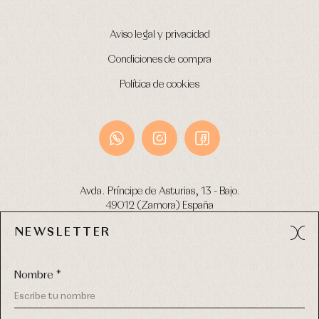
Aviso legal y privacidad
Condiciones de compra
Política de cookies
Avda. Príncipe de Asturias, 13 - Bajo.
49012 (Zamora) España
NEWSLETTER
Tel:
980 049 683
- M:
600 669 270
email:
info@primerdia.es
Nombre *