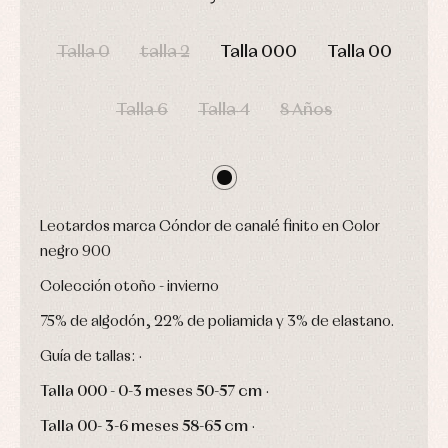
bodys,
jersey
pijamas...
DÍAS
HORAS
MIN
SEG
Conjuntos
Talla 0
talla 2
Talla 000
Talla 00
Ropa
de
abrigo
Talla 6
Talla 4
8 Años
Ropa
de
baño
Ropa
interior
Vestidos
Leotardos marca Cóndor de canalé finito en Color
negro 900
Colección otoño - invierno
75% de algodón, 22% de poliamida y 3% de elastano.
Guía de tallas: ·
Talla 000 -
0-3 meses
50-57 cm
·
Talla 00-
3-6 meses
58-65 cm
·