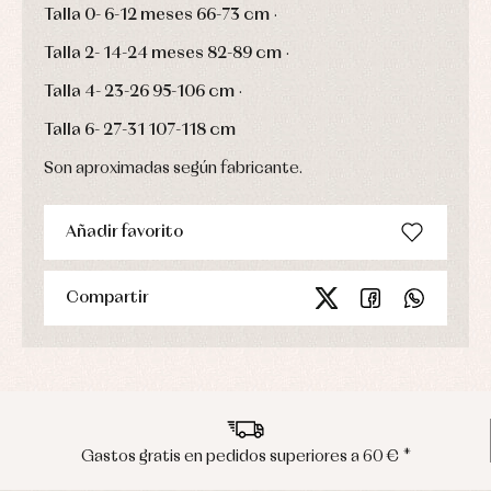
Talla 0-
6-12 meses
66-73 cm
·
Talla 2-
14-24 meses
82-89 cm
·
Talla 4-
23-26
95-106 cm
·
Talla 6-
27-31
107-118 cm
Son aproximadas según fabricante.
Añadir favorito
Compartir
s en pedidos superiores a 60 € *
Envíos 