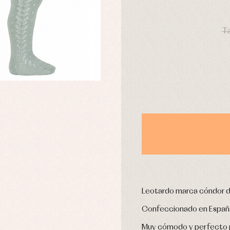
pa interior
Peleles y ranitas
stidos
Ropa de abrigo
DÍAS
Ropa de baño
Ta
Ropa interior
Calcetines
cesorios
Gorros y capotas
ras y fiesta
Leotardos
usas y camisas
Puericultura
aquetas y jersey
njuntos
pa de abrigo
pa de baño
pa interior
stidos
Leotardo marca cóndor de
Confeccionado en España 
Muy cómodo y perfecto p