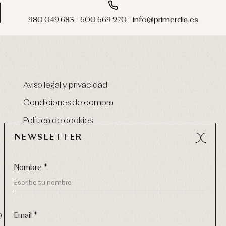
980 049 683 - 600 669 270 - info@primerdia.es
Aviso legal y privacidad
Condiciones de compra
Política de cookies
NEWSLETTER
Nombre *
Email *
9 270
-
email:
info@primerdia.es