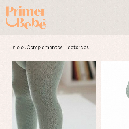
Inicio
.
Complementos
.
Leotardos
Complementos de bautizo
Bl
Conjuntos
Ch
Faldones de bautizo
C
Peleles y ranitas
Co
Pe