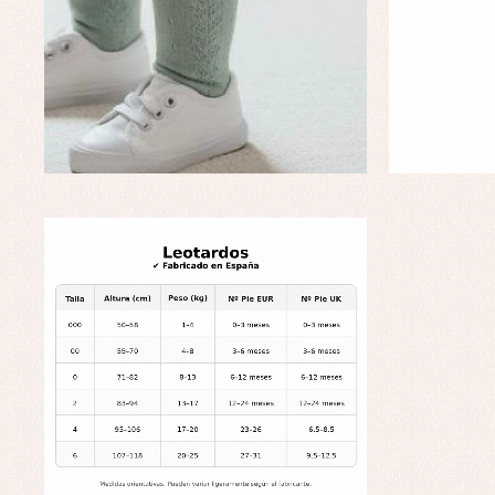
Ro
Ve
Baberos
Blusas, camisas y jerseys
Complementos
Conjuntos
Faldones de bebé
Peleles y ranitas
Ac
Ropa interior, bodys,
Ar
pijamas...
Bl
Ch
Co
Ro
Ro
Ro
Ve