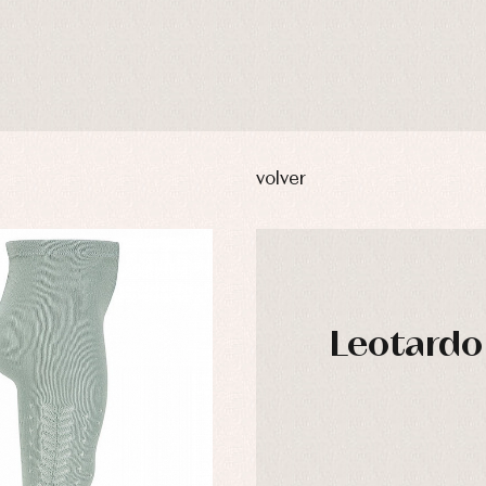
volver
Leotardo
usas y camisas
Arras y fiesta
aquetas y abrigos
Camisas
omplementos
Chaquetas y jerseys
njuntos
Conjuntos
leles y ranitas
Pantalones