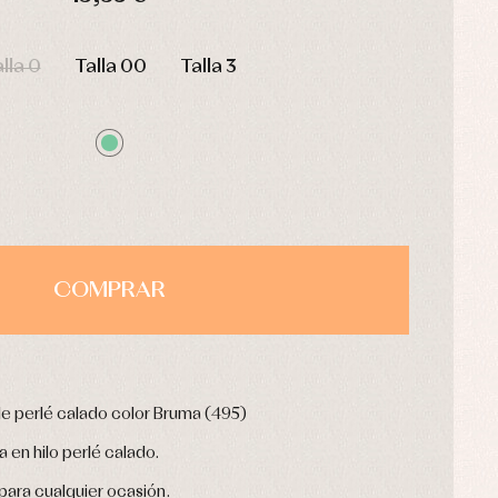
HORAS
MIN
SEG
lla 0
Talla 00
Talla 3
COMPRAR
 perlé calado color Bruma (495)
en hilo perlé calado.
ara cualquier ocasión.