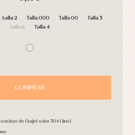
HORAS
MIN
SEG
talla 2
Talla 000
Talla 00
Talla 3
Talla 6
Talla 4
COMPRAR
con lazo de Gogré color 304 ( lino)
ano