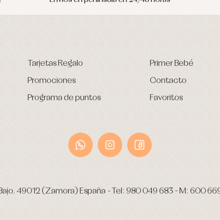
Tarjetas Regalo
Primer Bebé
Promociones
Contacto
Programa de puntos
Favoritos
Bajo.
49012 (Zamora) España
-
Tel:
980 049 683
- M:
600 66