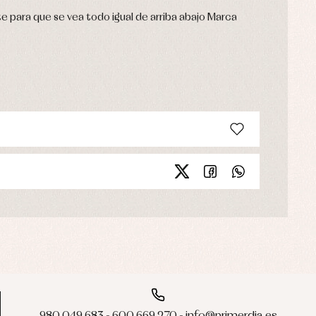
te para que se vea todo igual de arriba abajo Marca
980 049 683 - 600 669 270 - info@primerdia.es