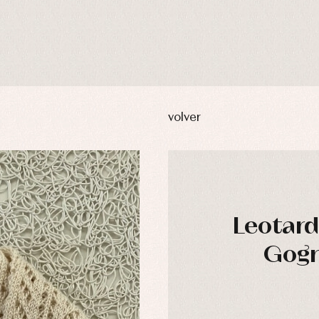
volver
Leotard
usas y camisas
Arras y fiesta
Gogré
aquetas y abrigos
Camisas
omplementos
Chaquetas y jerseys
njuntos
Conjuntos
leles y ranitas
Pantalones