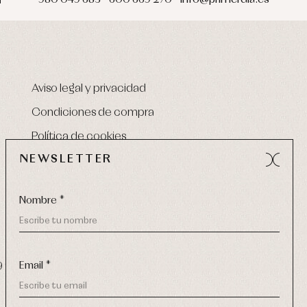
Aviso legal y privacidad
Condiciones de compra
Política de cookies
NEWSLETTER
Nombre *
Email *
9 270
-
email:
info@primerdia.es