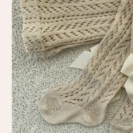
Ro
Ve
Baberos
Blusas, camisas y jerseys
Complementos
Conjuntos
Faldones de bebé
Peleles y ranitas
Ac
Ropa interior, bodys,
Ar
pijamas...
Bl
Ch
Co
Ro
Ro
Ro
Ve