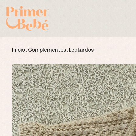
Inicio
.
Complementos
.
Leotardos
Complementos de bautizo
Bl
Conjuntos
Ch
Faldones de bautizo
C
Peleles y ranitas
Co
Pe