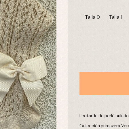
pa interior
Peleles y ranitas
stidos
Ropa de abrigo
DÍAS
Ropa de baño
Talla 0
Talla 1
Ropa interior
Calcetines
cesorios
Gorros y capotas
ras y fiesta
Leotardos
usas y camisas
Puericultura
aquetas y jersey
njuntos
pa de abrigo
pa de baño
pa interior
stidos
Leotardo de perlé calado 
Colección primavera-Ver